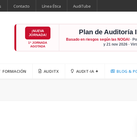
s
Contacto
Línea Ética
AudiTube
Plan de Auditoría 
¡NUEVA
JORNADA!
Basado en riesgos según las NOGAI
· Po
1ª JORNADA
y 21 nov 2026 · Vir
AGOTADA
FORMACIÓN
AUDITX
AUDIT-IA ✦
BLOG & P
a