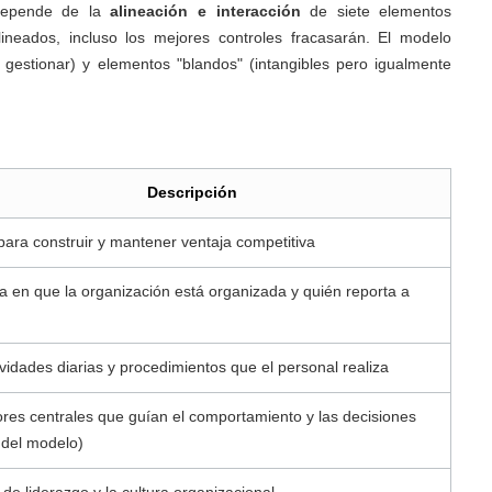
 depende de la
alineación e interacción
de siete elementos
ineados, incluso los mejores controles fracasarán. El modelo
 y gestionar) y elementos "blandos" (intangibles pero igualmente
Descripción
 para construir y mantener ventaja competitiva
a en que la organización está organizada y quién reporta a
ividades diarias y procedimientos que el personal realiza
ores centrales que guían el comportamiento y las decisiones
 del modelo)
o de liderazgo y la cultura organizacional