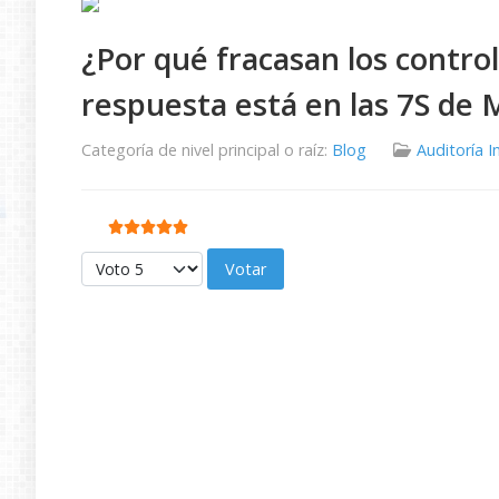
¿Por qué fracasan los contro
respuesta está en las 7S de
Categoría de nivel principal o raíz:
Blog
Auditoría I
Ratio:
5
/
5
Por favor, vote