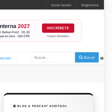
Iniciar Sesión
Registrarse
Interna
2027
INSCRÍBETE
r Nahun Frett · 19, 20
Cupos limitados
tual en vivo · 16h CPE
Buscar
Buscar
ODCAST
📰 BLOG & PODCAST AUDITOOL