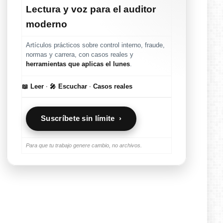
Lectura y voz para el auditor
moderno
Artículos prácticos sobre control interno, fraude,
normas y carrera, con casos reales y
herramientas que aplicas el lunes
.
📖 Leer
·
🎤 Escuchar
·
Casos reales
Suscríbete sin límite ›
Para que tu trabajo genere cambio, no archivos.