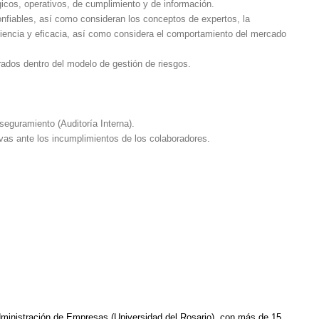
gicos, operativos, de cumplimiento y de información.
onfiables, así como consideran los conceptos de expertos, la
iciencia y eficacia, así como considera el comportamiento del mercado
rados dentro del modelo de gestión de riesgos.
seguramiento (Auditoría Interna).
ivas ante los incumplimientos de los colaboradores.
dministración de Empresas (Universidad del Rosario), con más de 15