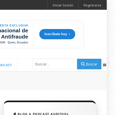
Iniciar Sesión
Registrarse
ENTA EXCLUSIVA
nacional de
Inscríbete hoy ›
 Antifraude
 2026 · Quito, Ecuador
Buscar
Buscar
ODCAST
📰 BLOG & PODCAST AUDITOOL