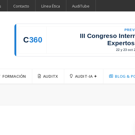
s
Contacto
Línea Ética
AudiTube
PREV
III Congreso Inter
C
360
Expertos
22 y 23 oct
FORMACIÓN
AUDITX
AUDIT-IA ✦
BLOG & P
a