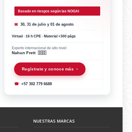
Basado en riesgos según las NOGAI
📅
30, 31 de julio y 01 de agosto
Virtual
·
16 h CPE
·
Material +300 págs
Experto internacional de alto nivel:
Nahun Frett 🇩🇴
Regístrate y conoce más ›
☎
+57 302 779 6688
NUESTRAS MARCAS