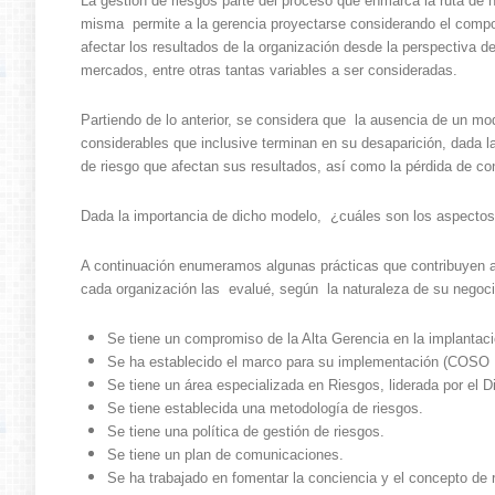
La gestión de riesgos parte del proceso que enmarca la ruta de 
misma permite a la gerencia proyectarse considerando el compor
afectar los resultados de la organización desde la perspectiva de
mercados, entre otras tantas variables a ser consideradas.
Partiendo de lo anterior, se considera que la ausencia de un mod
considerables que inclusive terminan en su desaparición, dada la
de riesgo que afectan sus resultados, así como la pérdida de con
Dada la importancia de dicho modelo, ¿cuáles son los aspectos
A continuación enumeramos algunas prácticas que contribuyen a 
cada organización las evalué, según la naturaleza de su negoci
Se tiene un compromiso de la Alta Gerencia en la implantaci
Se ha establecido el marco para su implementación (COS
Se tiene un área especializada en Riesgos, liderada por el D
Se tiene establecida una metodología de riesgos.
Se tiene una política de gestión de riesgos.
Se tiene un plan de comunicaciones.
Se ha trabajado en fomentar la conciencia y el concepto de r