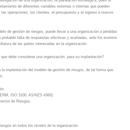
navegación de una organización, la planeación estratégica, pues la
tamiento de diferentes variables externas o internas que pueden
 las operaciones, los clientes, el presupuesto y el ingreso a nuevos
elo de gestión de riesgos, puede llevar a una organización a pérdidas
 probable falta de respuestas efectivas y acertadas, ante los eventos
fianza de las partes interesadas en la organización.
 que debe considerar una organización, para su implantación?
la implantación del modelo de gestión de riesgos, de tal forma que
o:
ón.
O ERM, ISO 3100, AS/NZS 4360)
irector de Riesgos,
iesgos en todos los niveles de la organización.