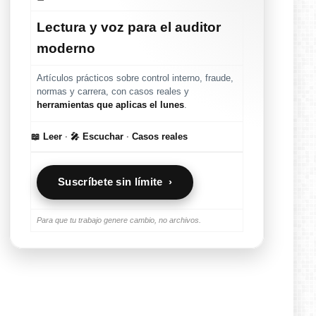
Lectura y voz para el auditor
moderno
Artículos prácticos sobre control interno, fraude,
normas y carrera, con casos reales y
herramientas que aplicas el lunes
.
📖 Leer
·
🎤 Escuchar
·
Casos reales
Suscríbete sin límite ›
Para que tu trabajo genere cambio, no archivos.