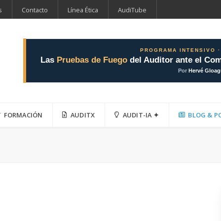
s
Contacto
Línea Ética
AudiTube
PROGRAMA INTENSIVO ·
Las
Pruebas de Fuego
del Auditor ante el Com
Por
Hervé Gloa
FORMACIÓN
AUDITX
AUDIT-IA ✦
BLOG & P
a