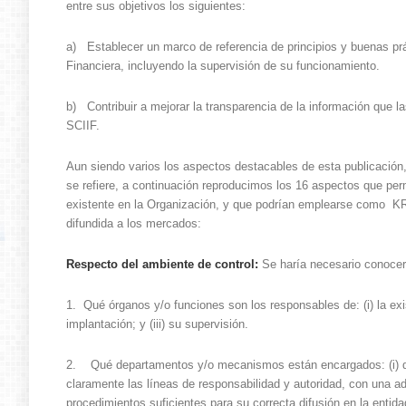
entre sus objetivos los siguientes:
a) Establecer un marco de referencia de principios y buenas prá
Financiera, incluyendo la supervisión de su funcionamiento.
b) Contribuir a mejorar la transparencia de la información que 
SCIIF.
Aun siendo varios los aspectos destacables de esta publicación,
se refiere, a continuación reproducimos los 16 aspectos que perm
existente en la Organización, y que podrían emplearse como KRI´
difundida a los mercados:
Respecto del ambiente de control:
Se haría necesario conocer
1. Qué órganos y/o funciones son los responsables de: (i) la ex
implantación; y (iii) su supervisión.
2. Qué departamentos y/o mecanismos están encargados: (i) del di
claramente las líneas de responsabilidad y autoridad, con una ade
procedimientos suficientes para su correcta difusión en la entidad