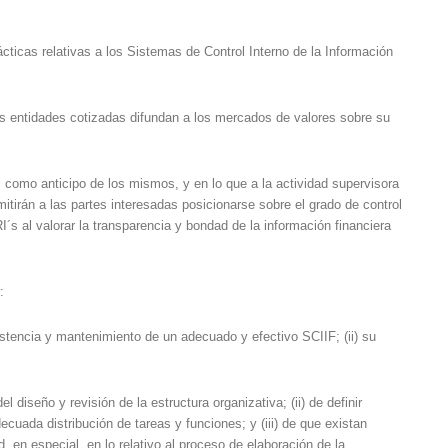
cticas relativas a los Sistemas de Control Interno de la Información
las entidades cotizadas difundan a los mercados de valores sobre su
 como anticipo de los mismos, y en lo que a la actividad supervisora
itirán a las partes interesadas posicionarse sobre el grado de control
s al valorar la transparencia y bondad de la información financiera
:
istencia y mantenimiento de un adecuado y efectivo SCIIF; (ii) su
seño y revisión de la estructura organizativa; (ii) de definir
cuada distribución de tareas y funciones; y (iii) de que existan
, en especial, en lo relativo al proceso de elaboración de la