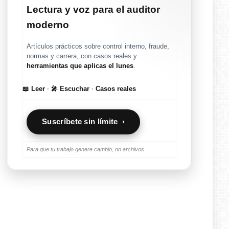
Lectura y voz para el auditor
moderno
Artículos prácticos sobre control interno, fraude,
normas y carrera, con casos reales y
herramientas que aplicas el lunes
.
📖 Leer
·
🎤 Escuchar
·
Casos reales
Suscríbete sin límite ›
Para que tu trabajo genere cambio, no archivos.