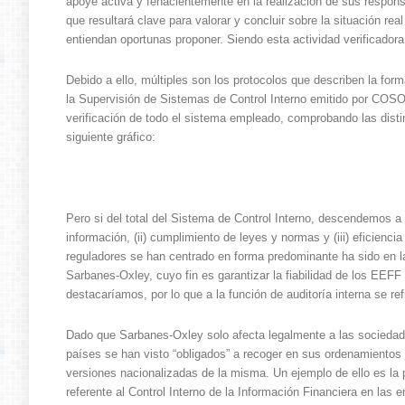
apoye activa y fehacientemente en la realización de sus responsa
que resultará clave para valorar y concluir sobre la situación 
entiendan oportunas proponer. Siendo esta actividad verificador
Debido a ello, múltiples son los protocolos que describen la for
la Supervisión de Sistemas de Control Interno emitido por COSO 
verificación de todo el sistema empleado, comprobando las distin
siguiente gráfico:
Pero si del total del Sistema de Control Interno, descendemos a l
información, (ii) cumplimiento de leyes y normas y (iii) eficienc
reguladores se han centrado en forma predominante ha sido en la 
Sarbanes-Oxley, cuyo fin es garantizar la fiabilidad de los EEF
destacaríamos, por lo que a la función de auditoría interna se re
Dado que Sarbanes-Oxley solo afecta legalmente a las sociedade
países se han visto “obligados” a recoger en sus ordenamientos
versiones nacionalizadas de la misma. Un ejemplo de ello es la
referente al Control Interno de la Información Financiera en las