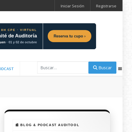
Iniciar Sesión
Registrarse
 8H CPE · VIRTUAL
ité de Auditoría
Reserva tu cupo ›
guen
· 01 y 02 de octubre
Buscar
Buscar
ODCAST
📰 BLOG & PODCAST AUDITOOL