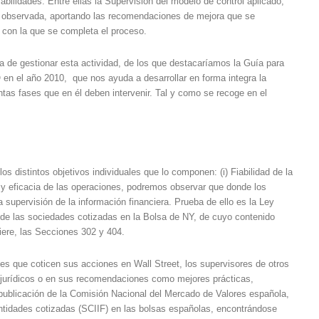
bilidades. Entre ellas la Supervisión del modelo de control aplicado,
real observada, aportando las recomendaciones de mejora que se
a con la que se completa el proceso.
ma de gestionar esta actividad, de los que destacaríamos la Guía para
en el año 2010, que nos ayuda a desarrollar en forma integra la
tas fases que en él deben intervenir. Tal y como se recoge en el
os distintos objetivos individuales que lo componen: (i) Fiabilidad de la
ia y eficacia de las operaciones, podremos observar que donde los
supervisión de la información financiera. Prueba de ello es la Ley
F de las sociedades cotizadas en la Bolsa de NY, de cuyo contenido
fiere, las Secciones 302 y 404.
s que coticen sus acciones en Wall Street, los supervisores de otros
 jurídicos o en sus recomendaciones como mejores prácticas,
 publicación de la Comisión Nacional del Mercado de Valores española,
 entidades cotizadas (SCIIF) en las bolsas españolas, encontrándose