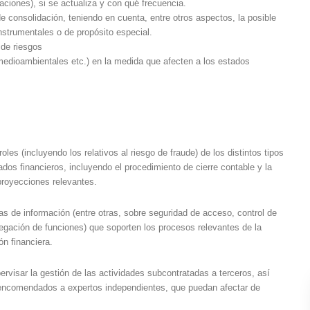
ciones), si se actualiza y con qué frecuencia.
de consolidación, teniendo en cuenta, entre otros aspectos, la posible
nstrumentales o de propósito especial.
s de riesgos
,medioambientales etc.) en la medida que afecten a los estados
les (incluyendo los relativos al riesgo de fraude) de los distintos tipos
dos financieros, incluyendo el procedimiento de cierre contable y la
 proyecciones relevantes.
mas de información (entre otras, sobre seguridad de acceso, control de
egación de funciones) que soporten los procesos relevantes de la
ón financiera.
ervisar la gestión de las actividades subcontratadas a terceros, así
 encomendados a expertos independientes, que puedan afectar de