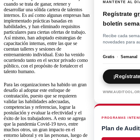
MANTENTE AL DÍ
cuando se trata de ganar, retener y
desarrollar una sólida cartera de talentos
Regístrate
gr
internos. Es así como algunas empresas han
implementado prácticas basadas en
boletín sema
habilidades, y han eliminado requisitos
particulares para ciertas ofertas de trabajo.
Recibe cada seman
Así mismo, han adoptado estrategias de
novedades para aud
capacitación internas, entre las que se
cuentan talleres y sesiones de
entrenamiento individual. Esto ha venido
Gratis
·
Semana
ocurriendo tanto en el sector privado como
público, con el propósito de fortalecer el
talento humano.
¡Regístrat
Para las organizaciones ha habido un gran
desafío al adoptar este enfoque de
WWW.AUDITOOL.O
contratación, puesto que se requieren
validar las habilidades adecuadas,
competencias y referencias, lograr la
postulación y evaluar la efectividad y el
éxito de los trabajadores. A esto se agrega
PROGRAMAS INTENS
que la pandemia Covid-19 tuvo, entre
Plan de Audit
muchos otros, un gran impacto en el
entorno laboral y en las personas, luego de