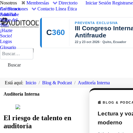
Nosotros
Membresías
Directorio
Iniciar Sesión
Registrarse
Así Somos
Certificaciones
Contacto
Línea Ética
Editorial
AudiTube
Mapa del
PREVENTA EXCLUSIVA
Sitio
III Congreso Intern
¡Hazte
C
360
Antifraude
Socio!
Logos
22 y 23 oct 2026 · Quito, Ecuador
Glosario
Buscar
Buscar
Está aquí:
Inicio
Blog & Podcast
Auditoría Interna
Auditoría Interna
📰 BLOG & PODC
Lectura y voz
El riesgo de talento en
moderno
auditoría