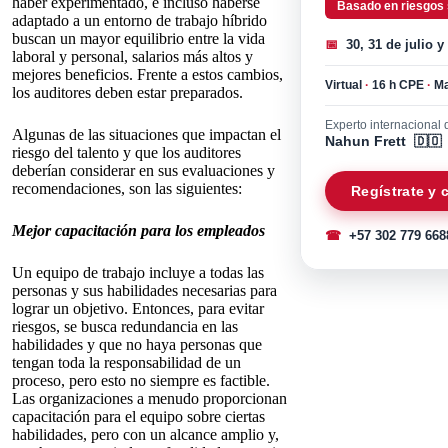
haber experimentado, e incluso haberse
Basado en riesgos
adaptado a un entorno de trabajo híbrido
buscan un mayor equilibrio entre la vida
📅
30, 31 de julio y
laboral y personal, salarios más altos y
mejores beneficios. Frente a estos cambios,
Virtual
·
16 h CPE
·
Ma
los auditores deben estar preparados.
Experto internacional d
Algunas de las situaciones que impactan el
Nahun Frett 🇩🇴
riesgo del talento y que los auditores
deberían considerar en sus evaluaciones y
recomendaciones, son las siguientes:
Regístrate y
Mejor capacitación para los empleados
☎
+57 302 779 668
Un equipo de trabajo incluye a todas las
personas y sus habilidades necesarias para
lograr un objetivo. Entonces, para evitar
riesgos, se busca redundancia en las
habilidades y que no haya personas que
tengan toda la responsabilidad de un
proceso, pero esto no siempre es factible.
Las organizaciones a menudo proporcionan
capacitación para el equipo sobre ciertas
habilidades, pero con un alcance amplio y,