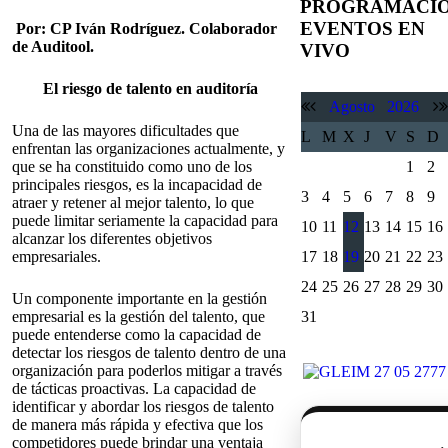
PROGRAMACI
EVENTOS EN
Por: CP Iván Rodríguez. Colaborador
de Auditool.
VIVO
El riesgo de talento en auditoría
Agosto
2026
Una de las mayores dificultades que
L
M
X
J
V
S
D
enfrentan las organizaciones actualmente, y
que se ha constituido como uno de los
1
2
principales riesgos, es la incapacidad de
3
4
5
6
7
8
9
atraer y retener al mejor talento, lo que
puede limitar seriamente la capacidad para
10
11
12
13
14
15
16
alcanzar los diferentes objetivos
empresariales.
17
18
19
20
21
22
23
24
25
26
27
28
29
30
Un componente importante en la gestión
empresarial es la gestión del talento, que
31
puede entenderse como la capacidad de
detectar los riesgos de talento dentro de una
organización para poderlos mitigar a través
de tácticas proactivas. La capacidad de
identificar y abordar los riesgos de talento
de manera más rápida y efectiva que los
competidores puede brindar una ventaja