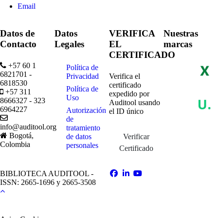
Email
Datos de
Datos
VERIFICA
Nuestras
Contacto
Legales
EL
marcas
CERTIFICADO
+57 60 1
Política de
6821701 -
Privacidad
Verifica el
6818530
certificado
Política de
+57 311
expedido por
Uso
8666327 - 323
Auditool usando
6964227
Autorización
el ID único
de
info@auditool.org
tratamiento
Bogotá,
de datos
Verificar
Colombia
personales
Certificado
BIBLIOTECA AUDITOOL -
ISSN: 2665-1696 y 2665-3508