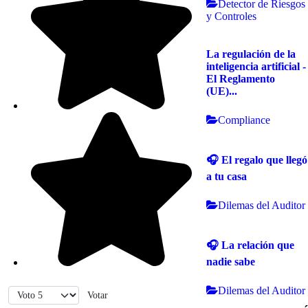
Detector de Riesgos
y Controles
La regulación de la
inteligencia artificial -
El Reglamento
(UE)...
Compliance
🎧 El regalo que llegó
a tu casa
Dilemas del Auditor
🎧 La relación que
nadie sabe
Por favor, vote
Dilemas del Auditor