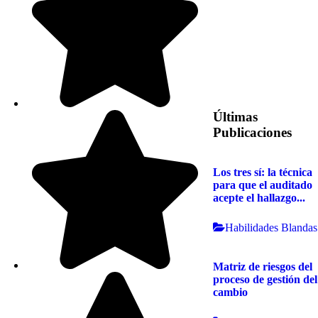
Últimas
Publicaciones
Los tres sí: la técnica
para que el auditado
acepte el hallazgo...
Habilidades Blandas
Matriz de riesgos del
proceso de gestión del
cambio