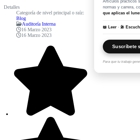
Artículos prácticos s
Detalles
normas y carrera, c
Categoría de nivel principal o raíz:
que aplicas el lune
Blog
Auditoría Interna
📖 Leer
·
🎤 Escuc
16 Marzo 2023
16 Marzo 2023
Suscríbete s
Ratio:
5
/
5
Para que tu trabajo gen