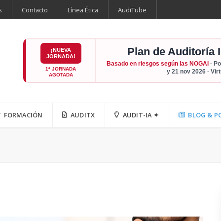
s
Contacto
Línea Ética
AudiTube
Plan de Auditoría 
¡NUEVA
JORNADA!
Basado en riesgos según las NOGAI
· Po
1ª JORNADA
y 21 nov 2026 · Vir
AGOTADA
FORMACIÓN
AUDITX
AUDIT-IA ✦
BLOG & P
a