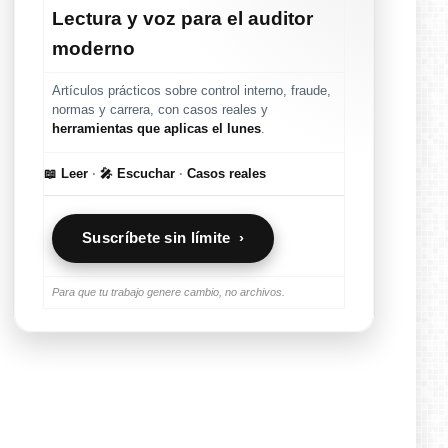
Lectura y voz para el auditor
moderno
Artículos prácticos sobre control interno, fraude,
normas y carrera, con casos reales y
herramientas que aplicas el lunes
.
📖 Leer
·
🎤 Escuchar
·
Casos reales
Suscríbete sin límite ›
Para que tu trabajo genere cambio, no archivos.