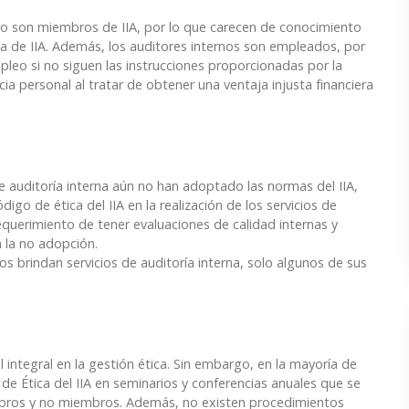
 no son miembros de IIA, por lo que carecen de conocimiento
ica de IIA. Además, los auditores internos son empleados, por
leo si no siguen las instrucciones proporcionadas por la
a personal al tratar de obtener una ventaja injusta financiera
e auditoría interna aún no han adoptado las normas del IIA,
go de ética del IIA en la realización de los servicios de
requerimiento de tener evaluaciones de calidad internas y
 la no adopción.
os brindan servicios de auditoría interna, solo algunos de sus
integral en la gestión ética. Sin embargo, en la mayoría de
 de Ética del IIA en seminarios y conferencias anuales que se
bros y no miembros. Además, no existen procedimientos