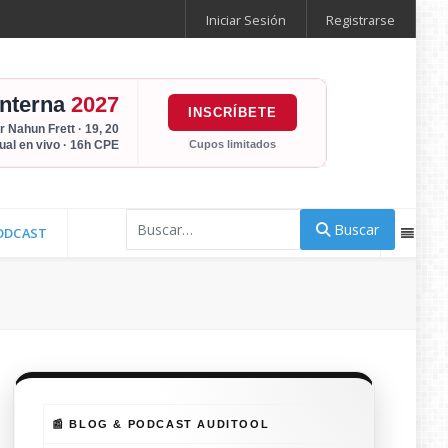
Iniciar Sesión
Registrarse
Interna
2027
INSCRÍBETE
r Nahun Frett · 19, 20
Cupos limitados
tual en vivo · 16h CPE
Buscar
Buscar
ODCAST
📰 BLOG & PODCAST AUDITOOL