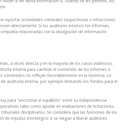
 volver a ver dicha información o, cuando se les permite, los
ión.
ara reportar actividades criminales sospechosas o infracciones
ncien directamente. Si los auditores internos los informan,
 compañía relacionadas con la divulgación de información
as, a veces directa y en la mayoría de los casos indirectos.
ditoría Interna para cambiar el contenido de los informes o
os contenidos no reflejan favorablemente en la Gerencia. La
n de auditoría interna, por ejemplo limitando los fondos para el
ua para "encontrar el equilibrio" entre su independencia
operativas tales como ayudar en evaluaciones de licitaciones,
ribunales disciplinarios. Se considera que las funciones de los
n de impulso estratégico si se niegan a liberar auditores