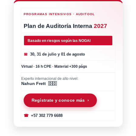
PROGRAMAS INTENSIVOS · AUDITOOL
Plan de Auditoría Interna
2027
Basado en riesgos según las NOGAI
📅
30, 31 de julio y 01 de agosto
Virtual
·
16 h CPE
·
Material +300 págs
Experto internacional de alto nivel:
Nahun Frett 🇩🇴
Regístrate y conoce más ›
☎
+57 302 779 6688