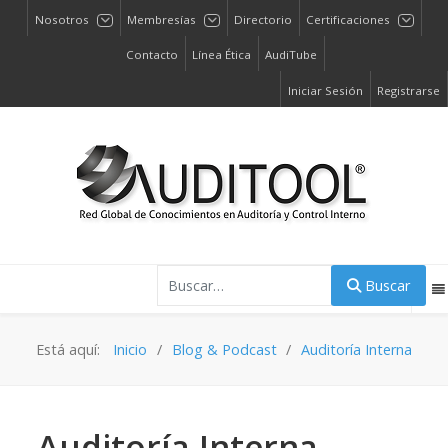
Nosotros
Membresías
Directorio
Certificaciones
Contacto
Línea Ética
AudiTube
Iniciar Sesión
Registrarse
Buscar
Buscar
Está aquí:
Inicio
Blog & Podcast
Auditoría Interna
Auditoría Interna