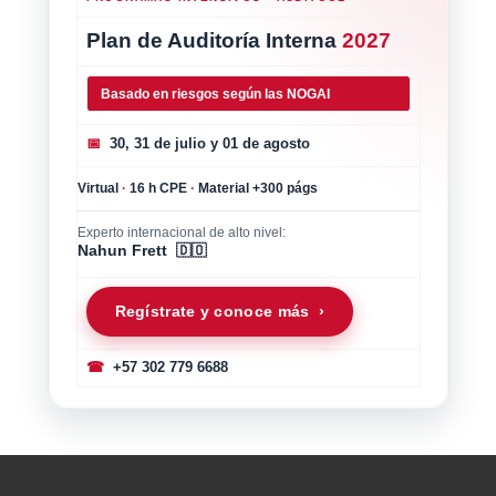
Plan de Auditoría Interna
2027
Basado en riesgos según las NOGAI
📅
30, 31 de julio y 01 de agosto
Virtual
·
16 h CPE
·
Material +300 págs
Experto internacional de alto nivel:
Nahun Frett 🇩🇴
Regístrate y conoce más ›
☎
+57 302 779 6688