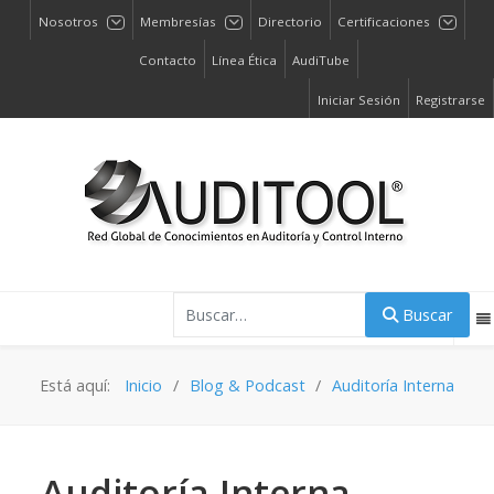
Nosotros
Membresías
Directorio
Certificaciones
Contacto
Línea Ética
AudiTube
Iniciar Sesión
Registrarse
Buscar
Buscar
Está aquí:
Inicio
Blog & Podcast
Auditoría Interna
Auditoría Interna