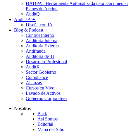
HADPA - Herramienta Automatizada para Documentar
Planes de Acción
AuditQ
Audit-IA ✦
Diseña con IA
Blog & Podcast
Control Interno
Auditoría Interna
Auditoría Externa
Antifraude
Auditoría de TI
Desarrollo Profesional
AuditX
Sector Gobierno
Compliance
Alianzas
Cursos en Vivo
Lavado de Activos
Gobierno Corporativo
Nosotros
Back
Así Somos
Editorial
Mapa del Sitio