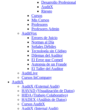
Desarrollo Profesional
AuditX
Riesgo
Cursos
Mis Cursos
Profesores
Profesores Admin
AuditVox
Errores de Juicio
Normas al Día
Señales Débiles
Tecnología sin Código
Dilemas del Auditor
El Error que Cometí
Autopsia de un Fraude
El Taller del Auditor
AuditLive
Cursos InCompany
AuditX
AuditX (External Audit)
HAVAD (Visualización de Datos)
HIDA (Trabajo Colaborativo)
HADEX (Análisis de Datos)
Cursos AuditX
AuditX (Internal Audit)