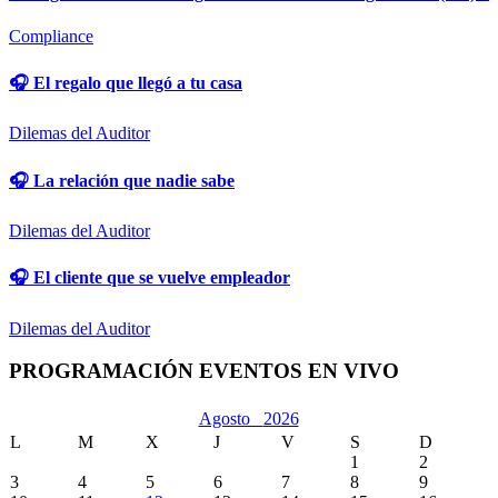
Compliance
🎧 El regalo que llegó a tu casa
Dilemas del Auditor
🎧 La relación que nadie sabe
Dilemas del Auditor
🎧 El cliente que se vuelve empleador
Dilemas del Auditor
PROGRAMACIÓN EVENTOS EN VIVO
Agosto
2026
L
M
X
J
V
S
D
1
2
3
4
5
6
7
8
9