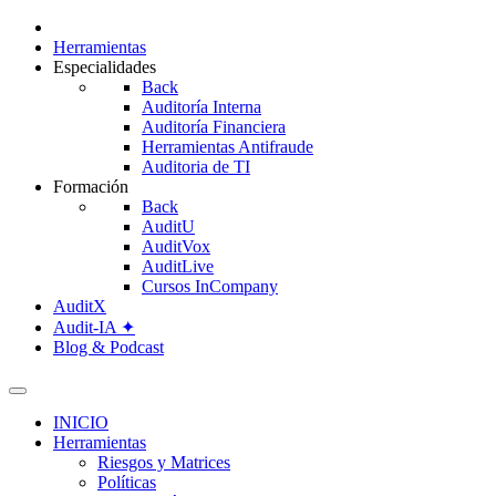
Herramientas
Especialidades
Back
Auditoría Interna
Auditoría Financiera
Herramientas Antifraude
Auditoria de TI
Formación
Back
AuditU
AuditVox
AuditLive
Cursos InCompany
AuditX
Audit-IA ✦
Blog & Podcast
INICIO
Herramientas
Riesgos y Matrices
Políticas