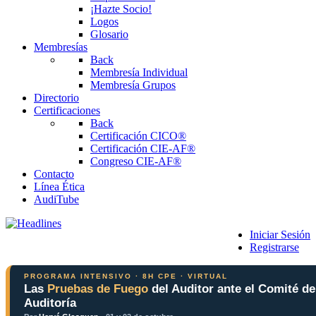
¡Hazte Socio!
Logos
Glosario
Membresías
Back
Membresía Individual
Membresía Grupos
Directorio
Certificaciones
Back
Certificación CICO®
Certificación CIE-AF®
Congreso CIE-AF®
Contacto
Línea Ética
AudiTube
Iniciar Sesión
Registrarse
PROGRAMA INTENSIVO · 8H CPE · VIRTUAL
Las
Pruebas de Fuego
del Auditor ante el Comité de
Auditoría