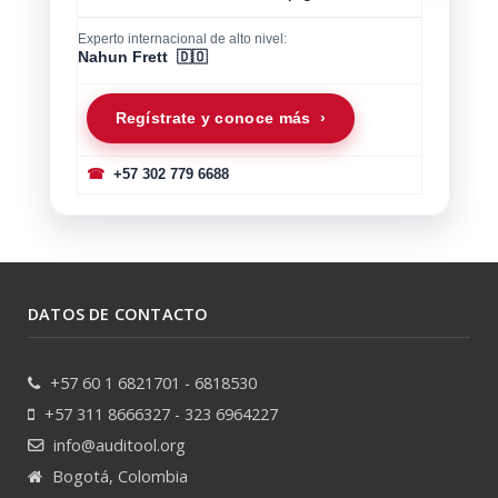
Experto internacional de alto nivel:
Nahun Frett 🇩🇴
Regístrate y conoce más ›
☎
+57 302 779 6688
DATOS DE CONTACTO
+57 60 1 6821701 - 6818530
+57 311 8666327 - 323 6964227
info@auditool.org
Bogotá, Colombia