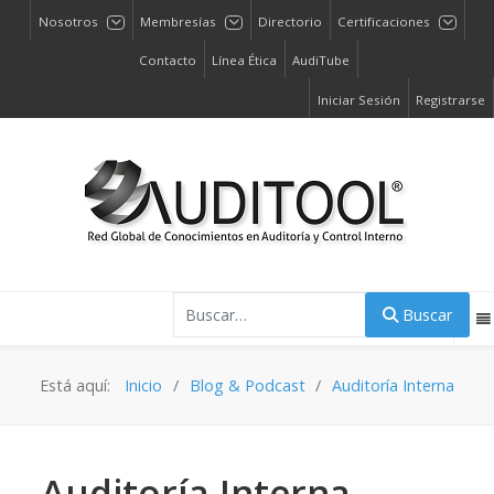
Nosotros
Membresías
Directorio
Certificaciones
Contacto
Línea Ética
AudiTube
Iniciar Sesión
Registrarse
Buscar
Buscar
Está aquí:
Inicio
Blog & Podcast
Auditoría Interna
Auditoría Interna