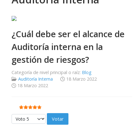
¿Cuál debe ser el alcance de
Auditoría interna en la
gestión de riesgos?
Categoría de nivel principal o raíz:
Blog
Auditoría Interna
18 Marzo 2022
18 Marzo 2022
Ratio:
5
/
5
Por favor, vote