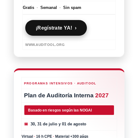
Gratis
·
Semanal
·
Sin spam
¡Regístrate YA! ›
WWW.AUDITOOL.ORG
PROGRAMAS INTENSIVOS · AUDITOOL
Plan de Auditoría Interna
2027
Basado en riesgos según las NOGAI
📅
30, 31 de julio y 01 de agosto
Virtual
·
16 h CPE
·
Material +300 págs