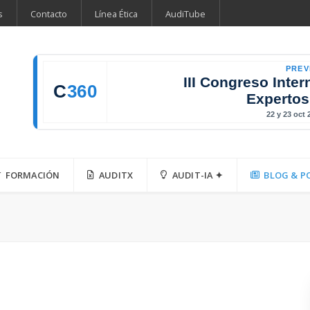
s
Contacto
Línea Ética
AudiTube
PREV
III Congreso Inter
C
360
Expertos
22 y 23 oct
FORMACIÓN
AUDITX
AUDIT-IA ✦
BLOG & P
a