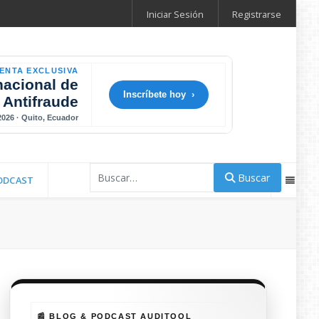
Iniciar Sesión
Registrarse
ENTA EXCLUSIVA
nacional de
Inscríbete hoy ›
 Antifraude
 2026 · Quito, Ecuador
Buscar
Buscar
ODCAST
📰 BLOG & PODCAST AUDITOOL