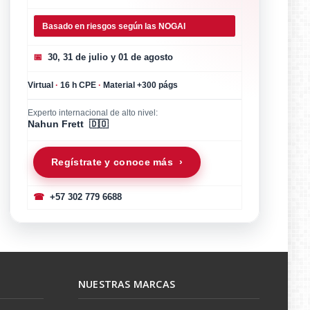
Basado en riesgos según las NOGAI
📅
30, 31 de julio y 01 de agosto
Virtual
·
16 h CPE
·
Material +300 págs
Experto internacional de alto nivel:
Nahun Frett 🇩🇴
Regístrate y conoce más ›
☎
+57 302 779 6688
NUESTRAS MARCAS