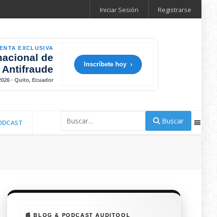
Iniciar Sesión
Registrarse
ENTA EXCLUSIVA
nacional de
Inscríbete hoy ›
 Antifraude
 2026 · Quito, Ecuador
Buscar
Buscar
ODCAST
📰 BLOG & PODCAST AUDITOOL