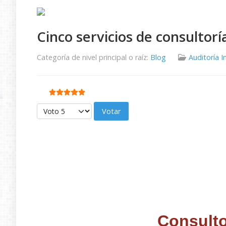
Cinco servicios de consultor
Categoría de nivel principal o raíz:
Blog
Auditoría I
Ratio:
5
/
5
Por favor, vote
Consulto