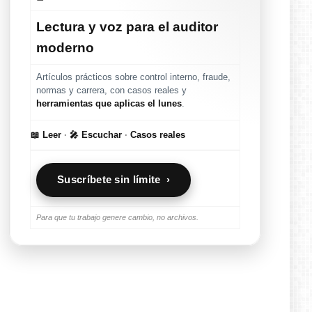
Lectura y voz para el auditor
moderno
Artículos prácticos sobre control interno, fraude,
normas y carrera, con casos reales y
herramientas que aplicas el lunes
.
📖 Leer
·
🎤 Escuchar
·
Casos reales
Suscríbete sin límite ›
Para que tu trabajo genere cambio, no archivos.