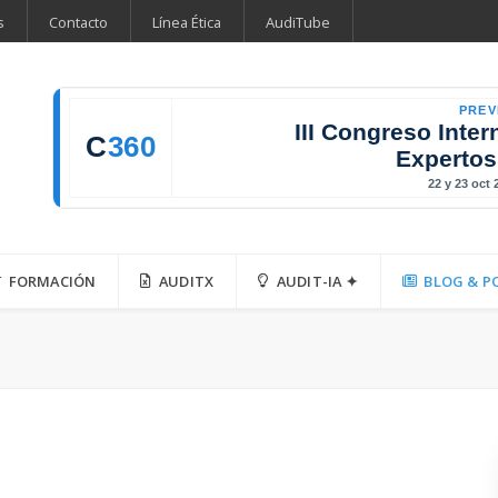
s
Contacto
Línea Ética
AudiTube
PREV
III Congreso Inter
C
360
Expertos
22 y 23 oct
FORMACIÓN
AUDITX
AUDIT-IA ✦
BLOG & P
a