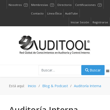
Nosotros
Membresías
Directorio
Certificaciones
Contacto
Línea Ética
AudiTube
Iniciar Sesión
Registrarse
Buscar
Buscar
Está aquí:
Inicio
Blog & Podcast
Auditoría Interna
Auditoría Interna