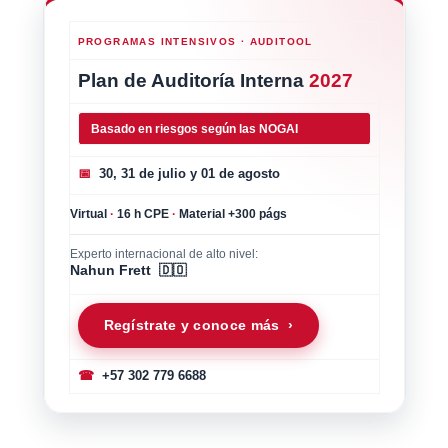
PROGRAMAS INTENSIVOS · AUDITOOL
Plan de Auditoría Interna
2027
Basado en riesgos según las NOGAI
📅
30, 31 de julio y 01 de agosto
Virtual
·
16 h CPE
·
Material +300 págs
Experto internacional de alto nivel:
Nahun Frett 🇩🇴
Regístrate y conoce más ›
☎
+57 302 779 6688