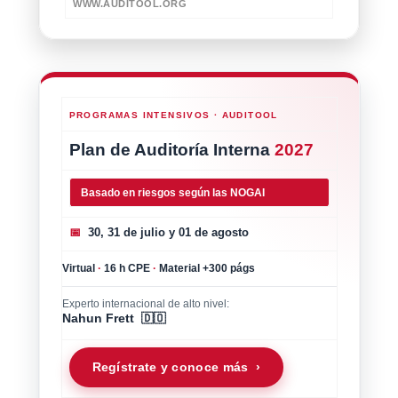
WWW.AUDITOOL.ORG
PROGRAMAS INTENSIVOS · AUDITOOL
Plan de Auditoría Interna
2027
Basado en riesgos según las NOGAI
📅
30, 31 de julio y 01 de agosto
Virtual
·
16 h CPE
·
Material +300 págs
Experto internacional de alto nivel:
Nahun Frett 🇩🇴
Regístrate y conoce más ›