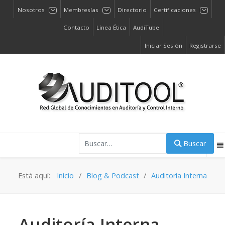
Nosotros
Membresías
Directorio
Certificaciones
Contacto
Línea Ética
AudiTube
Iniciar Sesión
Registrarse
Buscar
Buscar
Está aquí:
Inicio
Blog & Podcast
Auditoría Interna
Auditoría Interna