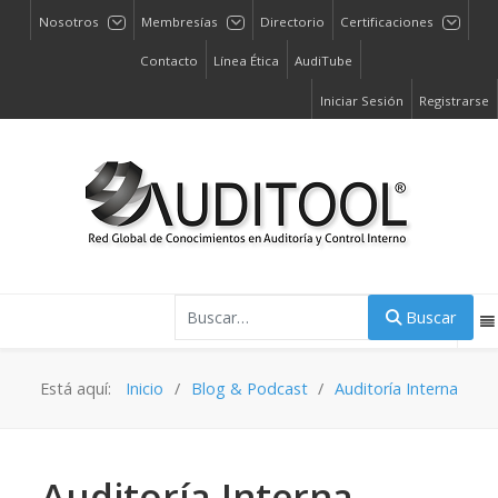
Nosotros
Membresías
Directorio
Certificaciones
Contacto
Línea Ética
AudiTube
Iniciar Sesión
Registrarse
Buscar
Buscar
Está aquí:
Inicio
Blog & Podcast
Auditoría Interna
Auditoría Interna