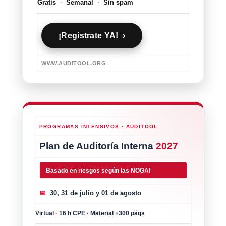
Gratis
·
Semanal
·
Sin spam
¡Regístrate YA! ›
WWW.AUDITOOL.ORG
PROGRAMAS INTENSIVOS · AUDITOOL
Plan de Auditoría Interna
2027
Basado en riesgos según las NOGAI
📅
30, 31 de julio y 01 de agosto
Virtual
·
16 h CPE
·
Material +300 págs