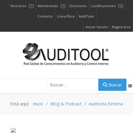
Nosotros
Membresías
Directorio
Certificaciones
Contacto
Línea Ética
AudiTube
Iniciar Sesión
Registrarse
Buscar
Buscar
Está aquí:
Inicio
Blog & Podcast
Auditoría Externa