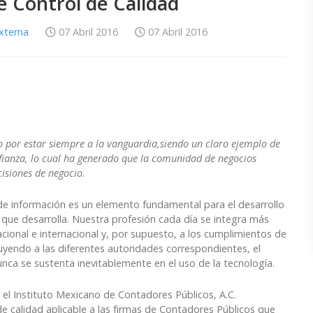
e Control de Calidad
Externa
07 Abril 2016
07 Abril 2016
ido por estar siempre a la vanguardia,siendo un claro ejemplo de
nfianza, lo cual ha generado que la comunidad de negocios
isiones de negocio.
 de información es un elemento fundamental para el desarrollo
s que desarrolla. Nuestra profesión cada día se integra más
cional e internacional y, por supuesto, a los cumplimientos de
cluyendo a las diferentes autoridades correspondientes, el
ca se sustenta inevitablemente en el uso de la tecnología.
l Instituto Mexicano de Contadores Públicos, A.C.
e calidad aplicable a las firmas de Contadores Públicos que