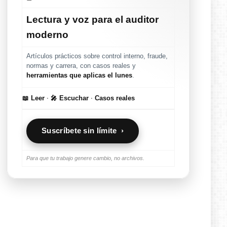
Lectura y voz para el auditor
moderno
Artículos prácticos sobre control interno, fraude,
normas y carrera, con casos reales y
herramientas que aplicas el lunes
.
📖 Leer
·
🎤 Escuchar
·
Casos reales
Suscríbete sin límite ›
Para que tu trabajo genere cambio, no archivos.