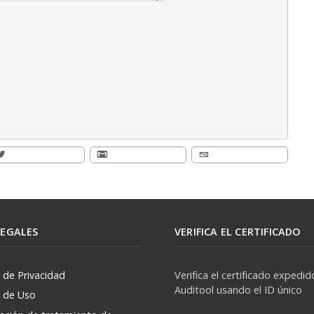
LEGALES
VERIFICA EL CERTIFICADO
a de Privacidad
Verifica el certificado expedid
Auditool usando el ID único
a de Uso