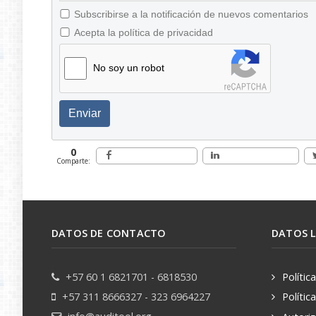
Subscribirse a la notificación de nuevos comentarios
Acepta la política de privacidad
No soy un robot
Enviar
0
Comparte:
DATOS DE CONTACTO
DATOS 
+57 60 1 6821701 - 6818530
Polític
+57 311 8666327 - 323 6964227
Polític