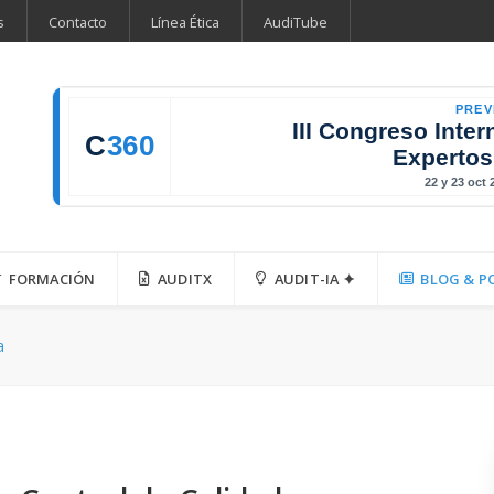
s
Contacto
Línea Ética
AudiTube
PREV
III Congreso Inter
C
360
Expertos
22 y 23 oct
FORMACIÓN
AUDITX
AUDIT-IA ✦
BLOG & P
a