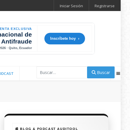
Iniciar Sesión
Registrarse
ENTA EXCLUSIVA
nacional de
Inscríbete hoy ›
 Antifraude
 2026 · Quito, Ecuador
Buscar
Buscar
ODCAST
📰 BLOG & PODCAST AUDITOOL