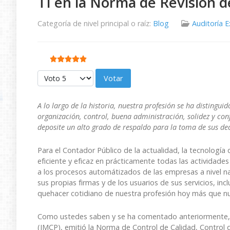
TI en la Norma de Revisión d
Categoría de nivel principal o raíz:
Blog
Auditoría 
Ratio:
5
/
5
Por favor, vote
A lo largo de la historia, nuestra profesión se ha distingu
organización, control, buena administración, solidez y co
deposite un alto grado de respaldo para la toma de sus dec
Para el Contador Público de la actualidad, la tecnología
eficiente y eficaz en prácticamente todas las actividade
a los procesos automátizados de las empresas a nivel na
sus propias firmas y de los usuarios de sus servicios, in
quehacer cotidiano de nuestra profesión hoy más que nun
Como ustedes saben y se ha comentado anteriormente, e
(IMCP), emitió la Norma de Control de Calidad, Control d