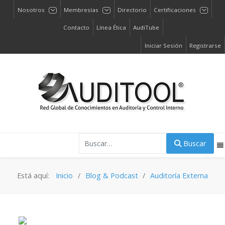
Nosotros
Membresías
Directorio
Certificaciones
Contacto
Línea Ética
AudiTube
Iniciar Sesión
Registrarse
Buscar
Buscar
Está aquí:
Inicio
Blog & Podcast
Auditoría Externa