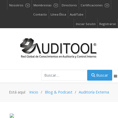
Nosotros
Membresías
Directorio
Certificaciones
Contacto
Línea Ética
AudiTube
Iniciar Sesión
Registrarse
Buscar
Buscar
Está aquí:
Inicio
Blog & Podcast
Auditoría Externa