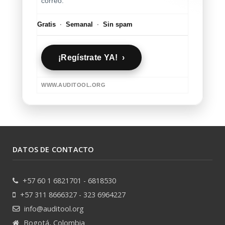
correo.
Gratis
·
Semanal
·
Sin spam
¡Regístrate YA! ›
WWW.AUDITOOL.ORG
DATOS DE CONTACTO
+57 60 1 6821701 - 6818530
+57 311 8666327 - 323 6964227
info@auditool.org
Bogotá, Colombia