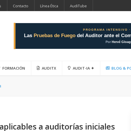
s
Contacto
Línea Ética
AudiTube
PROGRAMA INTENSIVO ·
Las
Pruebas de Fuego
del Auditor ante el Com
Por
Hervé Gloa
FORMACIÓN
AUDITX
AUDIT-IA ✦
BLOG & P
a
plicables a auditorías iniciales