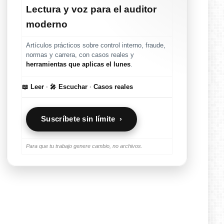
Lectura y voz para el auditor
moderno
Artículos prácticos sobre control interno, fraude,
normas y carrera, con casos reales y
herramientas que aplicas el lunes
.
📖 Leer
·
🎤 Escuchar
·
Casos reales
Suscríbete sin límite ›
Para que tu trabajo genere cambio, no archivos.