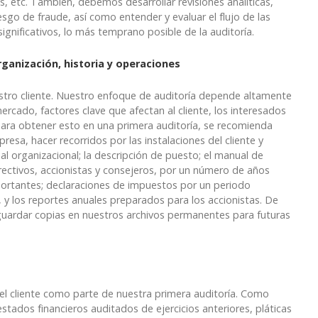
, etc. También, debemos desarrollar revisiones analíticas,
iesgo de fraude, así como entender y evaluar el flujo de las
ignificativos, lo más temprano posible de la auditoría.
rganización, historia y operaciones
tro cliente. Nuestro enfoque de auditoría depende altamente
rcado, factores clave que afectan al cliente, los interesados
. Para obtener esto en una primera auditoría, se recomienda
presa, hacer recorridos por las instalaciones del cliente y
al organizacional; la descripción de puesto; el manual de
irectivos, accionistas y consejeros, por un número de años
mportantes; declaraciones de impuestos por un periodo
 y los reportes anuales preparados para los accionistas. De
ardar copias en nuestros archivos permanentes para futuras
el cliente como parte de nuestra primera auditoría. Como
stados financieros auditados de ejercicios anteriores, pláticas