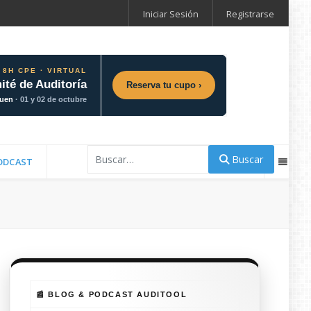
Iniciar Sesión
Registrarse
 8H CPE · VIRTUAL
ité de Auditoría
Reserva tu cupo ›
guen
· 01 y 02 de octubre
Buscar
Buscar
ODCAST
📰 BLOG & PODCAST AUDITOOL