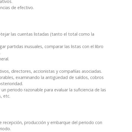
ativos.
encias
de efectivo.
otejar
las cuentas listadas (tanto el total como la
igar
partidas inusuales, comparar las listas con el libro
.
eral.
tivos,
directores, accionistas y compañías asociadas.
obrables,
examinando la antigüedad de saldos, cobros
sterioridad.
 un periodo razonable para evaluar la suficiencia de las
, etc.
de
recepción, producción y embarque del periodo con
riodo.