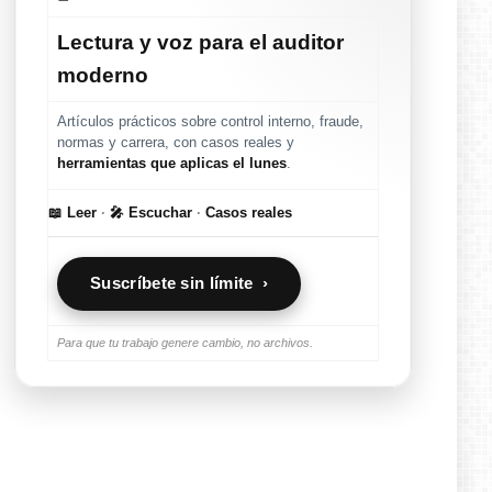
Lectura y voz para el auditor
moderno
Artículos prácticos sobre control interno, fraude,
normas y carrera, con casos reales y
herramientas que aplicas el lunes
.
📖 Leer
·
🎤 Escuchar
·
Casos reales
Suscríbete sin límite ›
Para que tu trabajo genere cambio, no archivos.