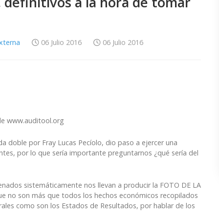
efinitivos a la hora de tomar
Externa
06 Julio 2016
06 Julio 2016
de www.auditool.org
ida doble por Fray Lucas Pecíolo, dio paso a ejercer una
ntes, por lo que sería importante preguntarnos ¿qué sería del
rdenados sistemáticamente nos llevan a producir la FOTO DE LA
ue no son más que todos los hechos económicos recopilados
ales como son los Estados de Resultados, por hablar de los