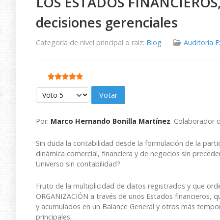
LOS ESTADOS FINANCIEROS, d
decisiones gerenciales
Categoría de nivel principal o raíz:
Blog
Auditoría 
Ratio:
5
/
5
Por favor, vote
Por:
Marco Hernando Bonilla Martínez
. Colaborador 
Sin duda la contabilidad desde la formulación de la part
dinámica comercial, financiera y de negocios sin precede
Universo sin contabilidad?
Fruto de la multiplicidad de datos registrados y que o
ORGANIZACIÓN a través de unos Estados financieros, q
y acumulados en un Balance General y otros más tempor
principales.