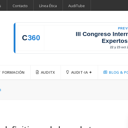
s
Contacto
Línea Ética
AudiTube
PREV
III Congreso Inter
C
360
Expertos
22 y 23 oct
FORMACIÓN
AUDITX
AUDIT-IA ✦
BLOG & P
a