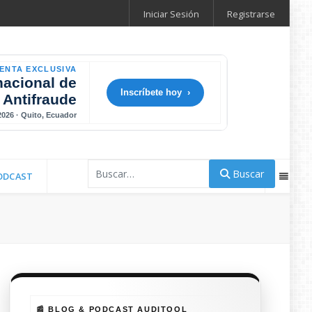
Iniciar Sesión
Registrarse
ENTA EXCLUSIVA
nacional de
Inscríbete hoy ›
 Antifraude
 2026 · Quito, Ecuador
Buscar
Buscar
ODCAST
📰 BLOG & PODCAST AUDITOOL