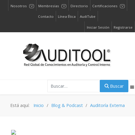
Nosotros
Membresías
Directorio
Certificaciones
Contacto
Línea Ética
AudiTube
Iniciar Sesión
Registrarse
Buscar
Buscar
Está aquí:
Inicio
Blog & Podcast
Auditoría Externa