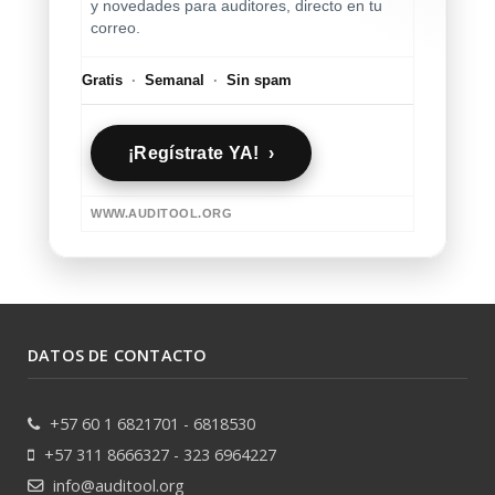
y novedades para auditores, directo en tu
correo.
Gratis
·
Semanal
·
Sin spam
¡Regístrate YA! ›
WWW.AUDITOOL.ORG
DATOS DE CONTACTO
+57 60 1 6821701 - 6818530
+57 311 8666327 - 323 6964227
info@auditool.org