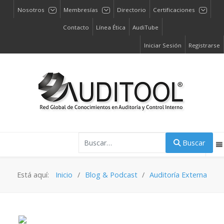
Nosotros
Membresías
Directorio
Certificaciones
Contacto
Línea Ética
AudiTube
Iniciar Sesión
Registrarse
Buscar
Buscar
Está aquí:
Inicio
Blog & Podcast
Auditoría Externa