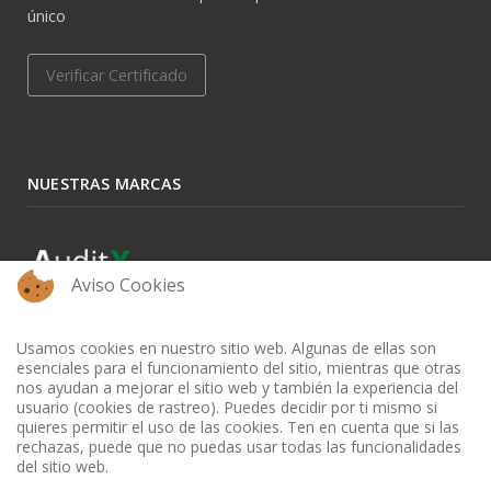
único
Verificar Certificado
NUESTRAS MARCAS
Aviso Cookies
Usamos cookies en nuestro sitio web. Algunas de ellas son
esenciales para el funcionamiento del sitio, mientras que otras
nos ayudan a mejorar el sitio web y también la experiencia del
usuario (cookies de rastreo). Puedes decidir por ti mismo si
quieres permitir el uso de las cookies. Ten en cuenta que si las
rechazas, puede que no puedas usar todas las funcionalidades
del sitio web.