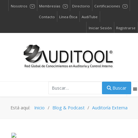
Nosotros
Membresías
Directorio
Certificaciones
Contacto
Línea Ética
AudiTube
Iniciar Sesión
Registrarse
Buscar
Buscar
Está aquí:
Inicio
Blog & Podcast
Auditoría Externa