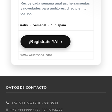
Recibe cada semana análisis, herramientas
y novedades para auditores, directo en tu
correo.
Gratis
·
Semanal
·
Sin spam
¡Regístrate YA! ›
WWW.AUDITOOL.ORG
DATOS DE CONTACTO
+57 60 1 6821701 - 6818530
+57 311 8666327 - 323 6964227