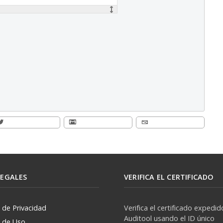
LEGALES
VERIFICA EL CERTIFICADO
a de Privacidad
Verifica el certificado expedid
Auditool usando el ID único
a de Uso