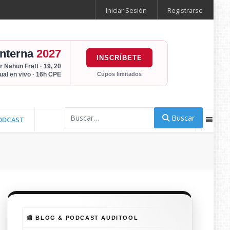
Iniciar Sesión
Registrarse
Interna
2027
INSCRÍBETE
r Nahun Frett · 19, 20
Cupos limitados
tual en vivo · 16h CPE
Buscar
Buscar
ODCAST
📰 BLOG & PODCAST AUDITOOL