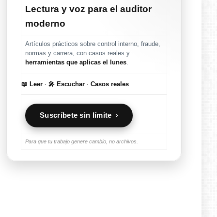
Lectura y voz para el auditor
moderno
Artículos prácticos sobre control interno, fraude,
normas y carrera, con casos reales y
herramientas que aplicas el lunes
.
📖 Leer
·
🎤 Escuchar
·
Casos reales
Suscríbete sin límite ›
Para que tu trabajo genere cambio, no archivos.