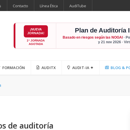
s
Contacto
Línea Ética
AudiTube
Plan de Auditoría 
¡NUEVA
JORNADA!
Basado en riesgos según las NOGAI
· Po
1ª JORNADA
y 21 nov 2026 · Vir
AGOTADA
FORMACIÓN
AUDITX
AUDIT-IA ✦
BLOG & P
a
tos de auditoría