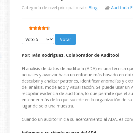
Categoría de nivel principal o raíz:
Blog
Auditoría 
Ratio:
4.5
/
5
Por favor, vote
Por: Iván Rodríguez. Colaborador de Auditool
El análisis de datos de auditoría (ADA) es una técnica q
actuales y avanzar hacia un enfoque más basado en datos 
descubrir y analizar patrones, identificar anomalías y ext
del análisis, modelado y visualización. Se puede usar un
recopilar evidencia de auditoría, lo que permite que el 
entender más de lo que sucede en la organización de su 
lugar de solo una muestra.
Cuando un auditor inicia su acercamiento al ADA, es con
Informar a su cliente acerca del ADA.