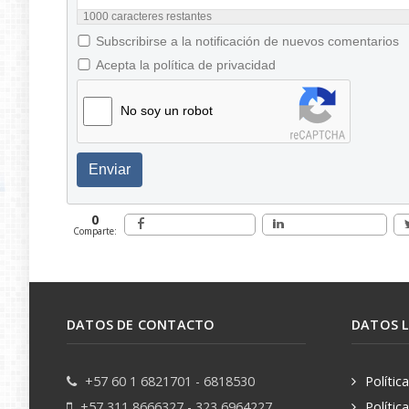
1000
caracteres restantes
Subscribirse a la notificación de nuevos comentarios
Acepta la política de privacidad
No soy un robot
Enviar
0
Comparte:
DATOS DE CONTACTO
DATOS 
+57 60 1 6821701 - 6818530
Polític
+57 311 8666327 - 323 6964227
Polític