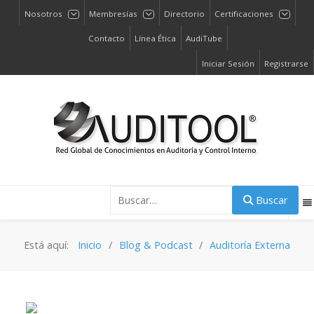
Nosotros
Membresías
Directorio
Certificaciones
Contacto
Línea Ética
AudiTube
Iniciar Sesión
Registrarse
Buscar
Buscar
Está aquí:
Inicio
Blog & Podcast
Auditoría Externa