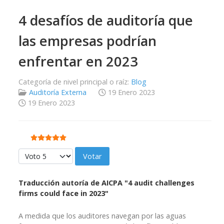
4 desafíos de auditoría que
las empresas podrían
enfrentar en 2023
Categoría de nivel principal o raíz:
Blog
Auditoría Externa
19 Enero 2023
19 Enero 2023
Ratio:
5
/
5
Por favor, vote
Traducción autoría de AICPA "4 audit challenges
firms could face in 2023"
A medida que los auditores navegan por las aguas