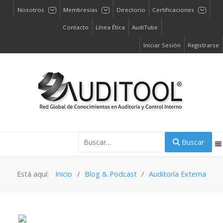
Nosotros
Membresías
Directorio
Certificaciones
Contacto
Línea Ética
AudiTube
Iniciar Sesión
Registrarse
Buscar
Buscar
Está aquí:
Inicio
Blog & Podcast
Auditoría Externa