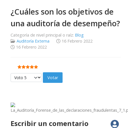
¿Cuáles son los objetivos de
una auditoría de desempeño?
Categoría de nivel principal o raíz:
Blog
Auditoría Externa
16 Febrero 2022
16 Febrero 2022
Ratio:
5
/
5
Por favor, vote
Escribir un comentario