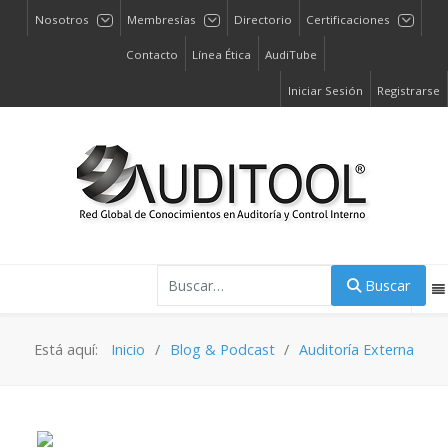
Nosotros
Membresías
Directorio
Certificaciones
Contacto
Línea Ética
AudiTube
Iniciar Sesión
Registrarse
Buscar
Buscar
Está aquí:
Inicio
Blog & Podcast
Auditoría Externa