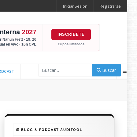
Iniciar Sesión
Registrarse
Interna
2027
INSCRÍBETE
r Nahun Frett · 19, 20
Cupos limitados
tual en vivo · 16h CPE
Buscar
Buscar
ODCAST
📰 BLOG & PODCAST AUDITOOL