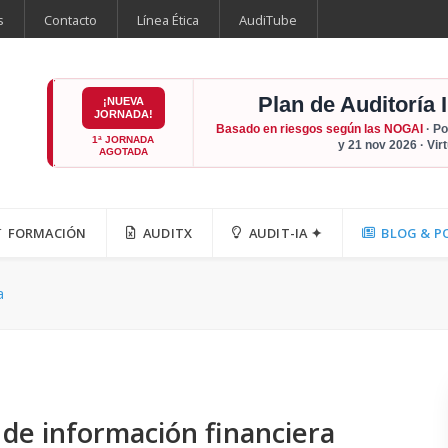
s
Contacto
Línea Ética
AudiTube
Plan de Auditoría 
¡NUEVA
JORNADA!
Basado en riesgos según las NOGAI
· Po
1ª JORNADA
y 21 nov 2026 · Vir
AGOTADA
FORMACIÓN
AUDITX
AUDIT-IA ✦
BLOG & P
a
 de información financiera