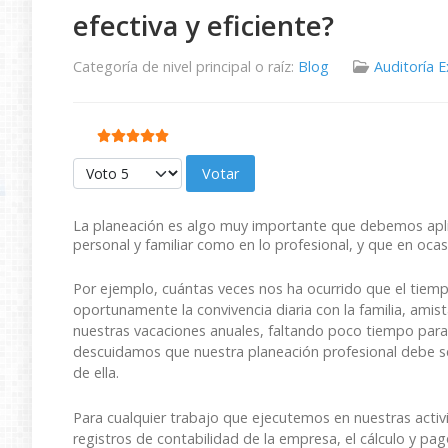
efectiva y eficiente?
Categoría de nivel principal o raíz:
Blog
Auditoría 
Ratio:
5
/
5
Por favor, vote
La planeación es algo muy importante que debemos aplic
personal y familiar como en lo profesional, y que en oca
Por ejemplo, cuántas veces nos ha ocurrido que el tiemp
oportunamente la convivencia diaria con la familia, am
nuestras vacaciones anuales, faltando poco tiempo par
descuidamos que nuestra planeación profesional debe ser
de ella.
Para cualquier trabajo que ejecutemos en nuestras activ
registros de contabilidad de la empresa, el cálculo y pag