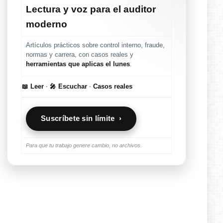
Lectura y voz para el auditor
moderno
Artículos prácticos sobre control interno, fraude,
normas y carrera, con casos reales y
herramientas que aplicas el lunes
.
📖 Leer
·
🎤 Escuchar
·
Casos reales
Suscríbete sin límite ›
Para que tu trabajo genere cambio, no archivos.