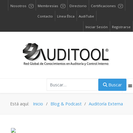
Nosotros
Membresías
Directorio
Certificaciones
Contacto
Línea Ética
AudiTube
Iniciar Sesión
Registrarse
Buscar
Buscar
Está aquí:
Inicio
Blog & Podcast
Auditoría Externa