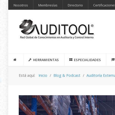
Nosotros
Membresías
Directorio
Certificacione
HERRAMIENTAS
ESPECIALIDADES
Está aquí:
Inicio
Blog & Podcast
Auditoría Extern