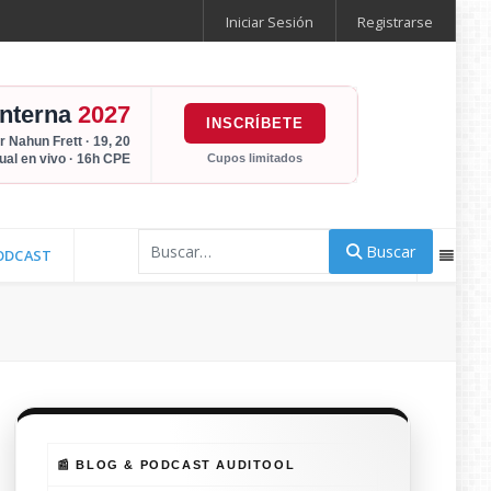
Iniciar Sesión
Registrarse
Interna
2027
INSCRÍBETE
r Nahun Frett · 19, 20
Cupos limitados
tual en vivo · 16h CPE
Buscar
Buscar
ODCAST
📰 BLOG & PODCAST AUDITOOL