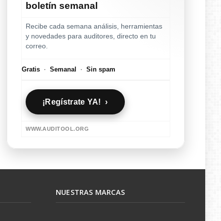
boletín semanal
Recibe cada semana análisis, herramientas
y novedades para auditores, directo en tu
correo.
Gratis
·
Semanal
·
Sin spam
¡Regístrate YA! ›
WWW.AUDITOOL.ORG
NUESTRAS MARCAS