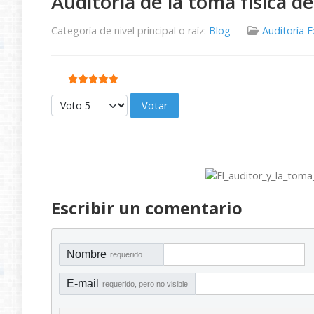
Auditoría de la toma física d
Categoría de nivel principal o raíz:
Blog
Auditoría 
Ratio:
5
/
5
Por favor, vote
Escribir un comentario
Nombre
requerido
E-mail
requerido, pero no visible