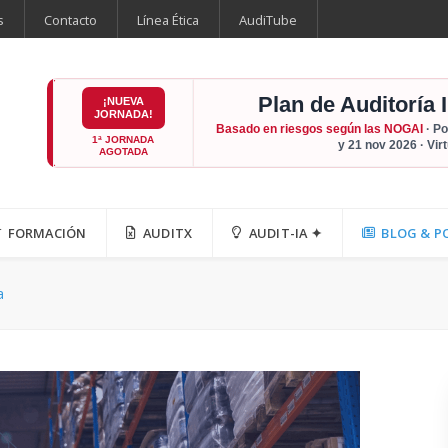
s
Contacto
Línea Ética
AudiTube
Plan de Auditoría 
¡NUEVA
JORNADA!
Basado en riesgos según las NOGAI
· Po
1ª JORNADA
y 21 nov 2026 · Vir
AGOTADA
FORMACIÓN
AUDITX
AUDIT-IA ✦
BLOG & P
a