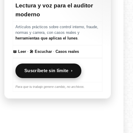
Lectura y voz para el auditor
moderno
Artículos prácticos sobre control interno, fraude,
normas y carrera, con casos reales y
herramientas que aplicas el lunes
.
📖 Leer
·
🎤 Escuchar
·
Casos reales
Suscríbete sin límite ›
Para que tu trabajo genere cambio, no archivos.