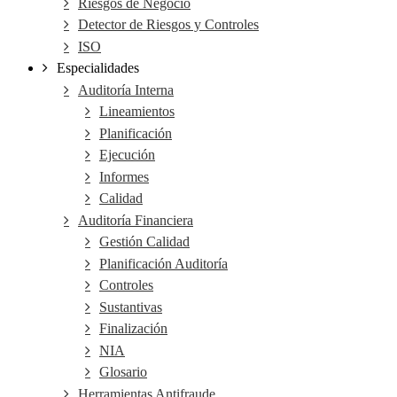
Riesgos de Negocio
Detector de Riesgos y Controles
ISO
Especialidades
Auditoría Interna
Lineamientos
Planificación
Ejecución
Informes
Calidad
Auditoría Financiera
Gestión Calidad
Planificación Auditoría
Controles
Sustantivas
Finalización
NIA
Glosario
Herramientas Antifraude