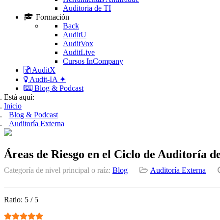
Auditoria de TI
Formación
Back
AuditU
AuditVox
AuditLive
Cursos InCompany
AuditX
Audit-IA ✦
Blog & Podcast
Está aquí:
Inicio
Blog & Podcast
Auditoría Externa
Áreas de Riesgo en el Ciclo de Auditoría 
Categoría de nivel principal o raíz:
Blog
Auditoría Externa
Ratio:
5
/
5