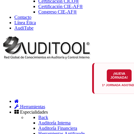
Certificación CICO®
Certificación CIE-AF®
Congreso CIE-AF®
Contacto
Línea Ética
AudiTube
¡NUEVA
JORNADA!
1ª JORNADA AGOTA
Herramientas
Especialidades
Back
Auditoría Interna
Auditoría Financiera
Herramientas Antifraude