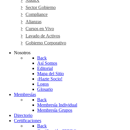
AuditX
Sector Gobierno
Compliance
Alianzas
Cursos en Vivo
Lavado de Activos
Gobierno Corporativo
Nosotros
Back
Así Somos
Editorial
Mapa del Sitio
¡Hazte Socio!
Logos
Glosario
Membresías
Back
Membresía Individual
Membresía Grupos
Directorio
Certificaciones
Back