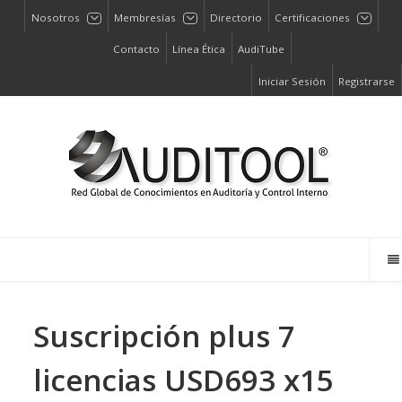
Nosotros
Membresías
Directorio
Certificaciones
Contacto
Línea Ética
AudiTube
Iniciar Sesión
Registrarse
Suscripción plus 7
licencias USD693 x15