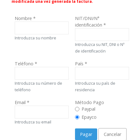
modificada una vez generada la factura.
Nombre
*
NIT/DNI/N°
identificación
*
Introduzca su nombre
Introduzca su NIT, DNI o Nº
de identificación
Teléfono
*
País
*
Introduzca su número de
Introduzca su país de
teléfono
residencia
Email
*
Método Pago
Método Pago
Paypal
Epayco
Introduzca su email
Pagar
Cancelar