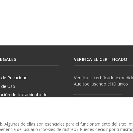
LEGALES
VERIFICA EL CERTIFICADO
a de Privacidad
Verifica el certificado expedid
Auditool usando el ID único
a de Uso
zación de tratamiento de
Verificar Certificado
rsonales
. Algunas de ellas son esenciales para el funcionamiento del sitio, 
eriencia del usuario (cookies de rastreo). Puedes decidir por ti mismo 