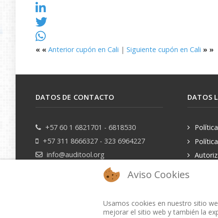
«
«
Anterior cupón en Cali
|
Siguiente cupón en Cali
»
»
DATOS DE CONTACTO
DATOS 
+57 60 1 6821701 - 6818530
Polític
+57 311 8666327 - 323 6964227
Polític
info@auditool.org
Autori
datos pe
Bogotá, Colombia
Aviso Cookies
Usamos cookies en nuestro sitio web
mejorar el sitio web y también la exp