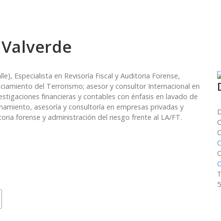
 Valverde
e), Especialista en Revisoría Fiscal y Auditoria Forense,
ciamiento del Terrorismo; asesor y consultor Internacional en
stigaciones financieras y contables con énfasis en lavado de
enamiento, asesoría y consultoría en empresas privadas y
D
itoria forense y administración del riesgo frente al LA/FT.
C
C
C
C
C
T
5