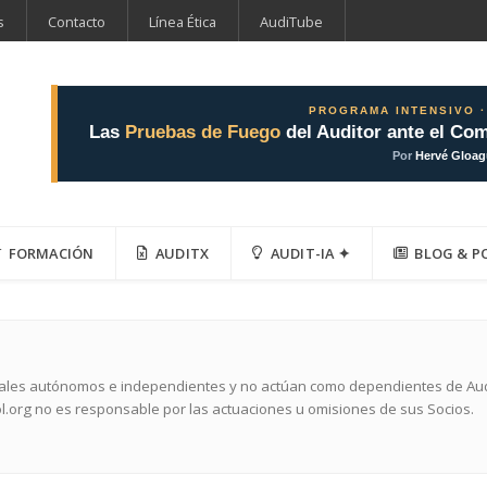
s
Contacto
Línea Ética
AudiTube
PROGRAMA INTENSIVO ·
Las
Pruebas de Fuego
del Auditor ante el Com
Por
Hervé Gloa
FORMACIÓN
AUDITX
AUDIT-IA ✦
BLOG & P
nales autónomos e independientes y no actúan como dependientes de Audit
l.org no es responsable por las actuaciones u omisiones de sus Socios.