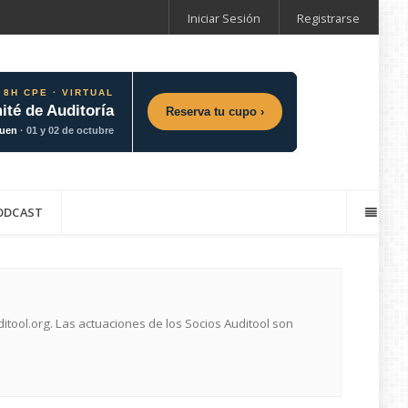
Iniciar Sesión
Registrarse
 8H CPE · VIRTUAL
ité de Auditoría
Reserva tu cupo ›
guen
· 01 y 02 de octubre
ODCAST
ool.org. Las actuaciones de los Socios Auditool son