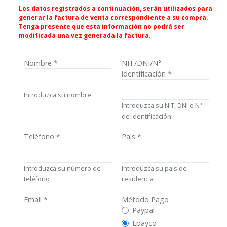
Los datos registrados a continuación, serán utilizados para
generar la factura de venta correspondiente a su compra.
Tenga presente que esta información no podrá ser
modificada una vez generada la factura.
Nombre
*
NIT/DNI/N°
identificación
*
Introduzca su nombre
Introduzca su NIT, DNI o Nº
de identificación
Teléfono
*
País
*
Introduzca su número de
Introduzca su país de
teléfono
residencia
Email
*
Método Pago
Método Pago
Paypal
Epayco