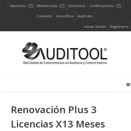
Nosotros
Membresías
Directorio
Certificaciones
Contacto
Línea Ética
AudiTube
Iniciar Sesión
Registrarse
Renovación Plus 3
Licencias X13 Meses