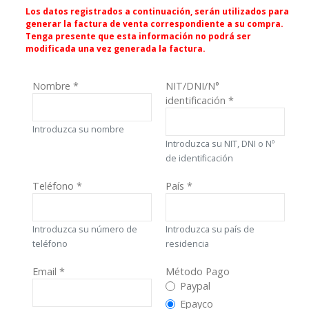
Los datos registrados a continuación, serán utilizados para
generar la factura de venta correspondiente a su compra.
Tenga presente que esta información no podrá ser
modificada una vez generada la factura.
Nombre
*
NIT/DNI/N°
identificación
*
Introduzca su nombre
Introduzca su NIT, DNI o Nº
de identificación
Teléfono
*
País
*
Introduzca su número de
Introduzca su país de
teléfono
residencia
Email
*
Método Pago
Método Pago
Paypal
Epayco