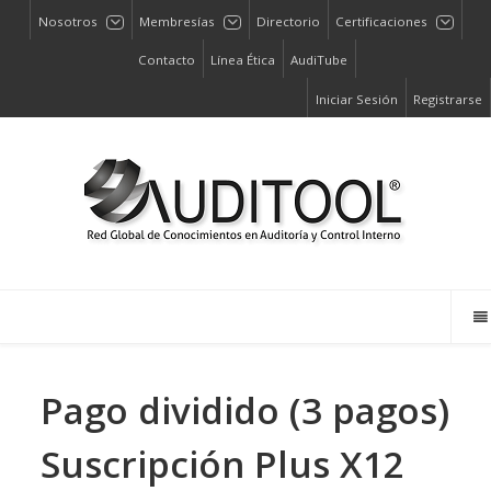
Nosotros
Membresías
Directorio
Certificaciones
Contacto
Línea Ética
AudiTube
Iniciar Sesión
Registrarse
Pago dividido (3 pagos)
Suscripción Plus X12