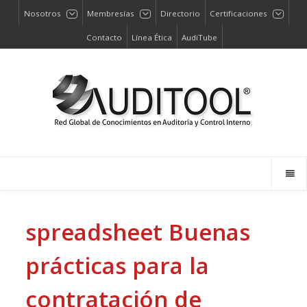
Nosotros
Membresías
Directorio
Certificaciones
Contacto
Línea Ética
AudiTube
spreadsheet
Buenas
prácticas para la
contratación de