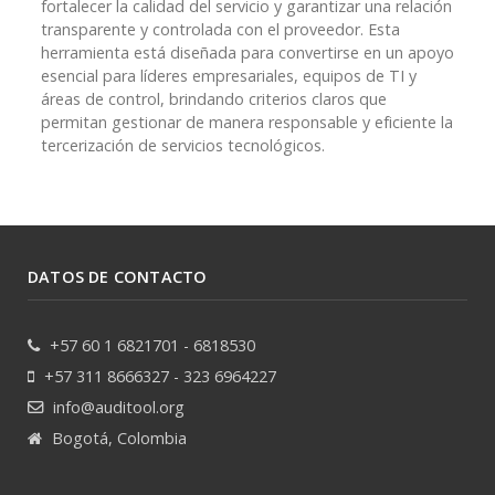
fortalecer la calidad del servicio y garantizar una relación
transparente y controlada con el proveedor. Esta
herramienta está diseñada para convertirse en un apoyo
esencial para líderes empresariales, equipos de TI y
áreas de control, brindando criterios claros que
permitan gestionar de manera responsable y eficiente la
tercerización de servicios tecnológicos.
DATOS DE CONTACTO
+57 60 1 6821701 - 6818530
+57 311 8666327 - 323 6964227
info@auditool.org
Bogotá, Colombia