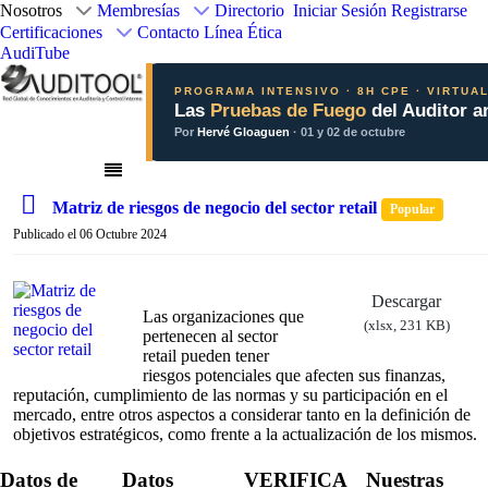
Nosotros
Membresías
Directorio
Iniciar Sesión
Registrarse
Certificaciones
Contacto
Línea Ética
AudiTube
PROGRAMA INTENSIVO · 8H CPE · VIRTUA
Las
Pruebas de Fuego
del Auditor a
Por
Hervé Gloaguen
· 01 y 02 de octubre
s
Matriz de riesgos de negocio del sector retail
Popular
p
Publicado el 06 Octubre 2024
r
e
a
Descargar
d
Las organizaciones que
(
xlsx,
231 KB
)
s
pertenecen al sector
h
retail pueden tener
e
riesgos potenciales que afecten sus finanzas,
reputación, cumplimiento de las normas y su participación en el
e
mercado, entre otros aspectos a considerar tanto en la definición de
t
objetivos estratégicos, como frente a la actualización de los mismos.
Datos de
Datos
VERIFICA
Nuestras