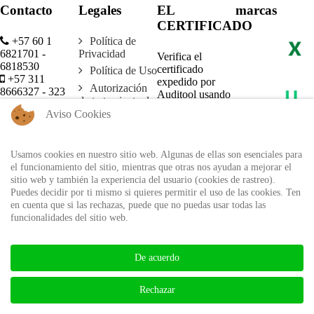
Contacto
Legales
EL
marcas
CERTIFICADO
+57 60 1
Política de
6821701 -
Privacidad
Verifica el
6818530
certificado
Política de Uso
+57 311
expedido por
Autorización
8666327 - 323
Auditool usando
de tratamiento de
6964227
el ID único
datos personales
Aviso Cookies
info@auditool.org
Bogotá,
Verificar
Colombia
Usamos cookies en nuestro sitio web. Algunas de ellas son esenciales para
Certificado
el funcionamiento del sitio, mientras que otras nos ayudan a mejorar el
sitio web y también la experiencia del usuario (cookies de rastreo).
Puedes decidir por ti mismo si quieres permitir el uso de las cookies. Ten
BIBLIOTECA AUDITOOL -
en cuenta que si las rechazas, puede que no puedas usar todas las
ISSN: 2665-1696 y 2665-3508
funcionalidades del sitio web.
De acuerdo
Rechazar