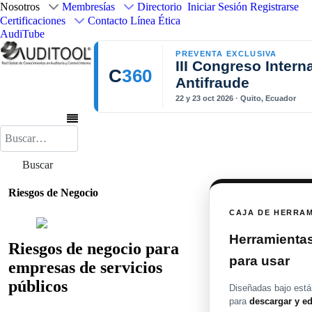
Nosotros
Membresías
Directorio
Iniciar Sesión
Registrarse
Certificaciones
Contacto
Línea Ética
AudiTube
PREVENTA EXCLUSIVA
III Congreso Intern
C
360
Antifraude
22 y 23 oct 2026 · Quito, Ecuador
Buscar
Buscar
Riesgos de Negocio
CAJA DE HERRA
Herramientas 
Riesgos de negocio para
para usar
empresas de servicios
públicos
Diseñadas bajo están
para
descargar y ed