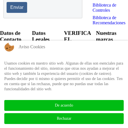
Biblioteca de
Enviar
Controles
Biblioteca de
Recomendaciones
Datos de
Datos
VERIFICA
Nuestras
Contacto
Legales
EL
marcas
CERTIFICADO
Aviso Cookies
+57 60 1
Política de
6821701 -
Privacidad
Verifica el
6818530
certificado
Usamos cookies en nuestro sitio web. Algunas de ellas son esenciales para
Política de
+57 311
expedido por
el funcionamiento del sitio, mientras que otras nos ayudan a mejorar el
Uso
8666327 - 323
Auditool usando
sitio web y también la experiencia del usuario (cookies de rastreo).
6964227
Autorización
el ID único
Puedes decidir por ti mismo si quieres permitir el uso de las cookies. Ten
de
en cuenta que si las rechazas, puede que no puedas usar todas las
info@auditool.org
tratamiento
funcionalidades del sitio web.
Bogotá,
de datos
Verificar
Colombia
personales
Certificado
De acuerdo
BIBLIOTECA AUDITOOL -
Rechazar
ISSN: 2665-1696 y 2665-3508