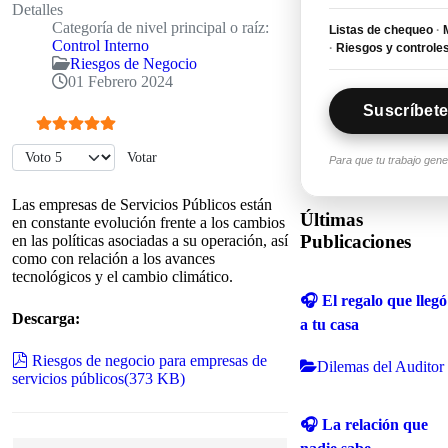
Detalles
Categoría de nivel principal o raíz:
Listas de chequeo
·
M
Control Interno
·
Riesgos y controle
Riesgos de Negocio
01 Febrero 2024
Suscríbete
Ratio:
5
/
5
Por favor, vote
Para que tu trabajo gen
Las empresas de Servicios Públicos están
Últimas
en constante evolución frente a los cambios
Publicaciones
en las políticas asociadas a su operación, así
como con relación a los avances
tecnológicos y el cambio climático.
🎧 El regalo que llegó
Descarga:
a tu casa
pdf
Riesgos de negocio para empresas de
Dilemas del Auditor
servicios públicos
(
373 KB
)
🎧 La relación que