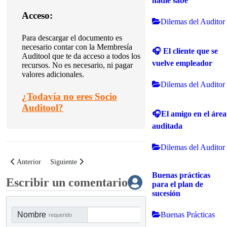
nadie sabe
Acceso:
Dilemas del Auditor
Para descargar el documento es
necesario contar con la Membresía
🎧 El cliente que se
Auditool que te da acceso a todos los
vuelve empleador
recursos.
No es necesario, ni pagar
valores adicionales.
Dilemas del Auditor
¿
Todavía no eres Socio
Auditool?
🎧El amigo en el área
auditada
Dilemas del Auditor
Artículo anterior: Riesgos de negocio del sector de telecomunicaciones
Artículo siguiente: Riesgos de negocio del sector farmacéutic
Anterior
Siguiente
Buenas prácticas
Escribir un comentario
para el plan de
sucesión
Buenas Prácticas
Nombre
requerido