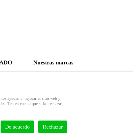
CADO
Nuestras marcas
r Auditool usando
 nos ayudan a mejorar el sitio web y
ies. Ten en cuenta que si las rechazas,
De acuerdo
Rechazar