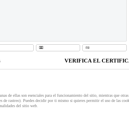
s
VERIFICA EL CERTIFI
Verifica el certificado expedido po
ivacidad
Política de Uso
el ID único
de tratamiento de datos personales
Verificar Certificado
nas de ellas son esenciales para el funcionamiento del sitio, mientras que otras
s de rastreo). Puedes decidir por ti mismo si quieres permitir el uso de las cook
nalidades del sitio web.