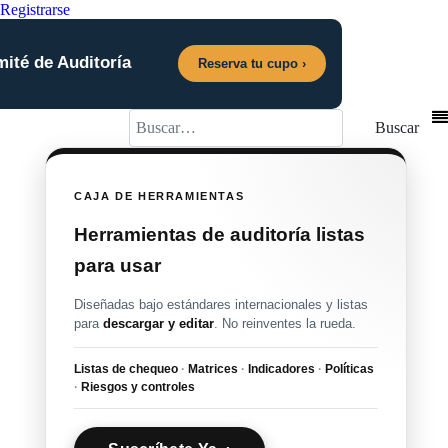
Registrarse
mité de Auditoría
Reserva tu cupo ›
Buscar
Buscar
CAJA DE HERRAMIENTAS
Herramientas de auditoría listas
para usar
Diseñadas bajo estándares internacionales y listas
para
descargar y editar
. No reinventes la rueda.
Listas de chequeo
·
Matrices
·
Indicadores
·
Políticas
·
Riesgos y controles