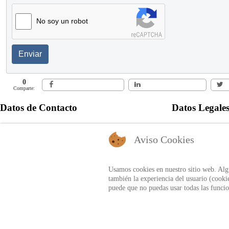
No soy un robot
Enviar
0
Comparte:
Datos de Contacto
Datos Legale
+57 60 1 6821701 - 6818530
Política de Pr
Aviso Cookies
+57 311 8666327 - 323 6964227
Autorización 
info@auditool.org
Bogotá, Colombia
Usamos cookies en nuestro sitio web. Algu
también la experiencia del usuario (cookie
puede que no puedas usar todas las funcio
BIBLIOTECA AUDITOOL - ISSN: 2665-1696 y 2665-3508