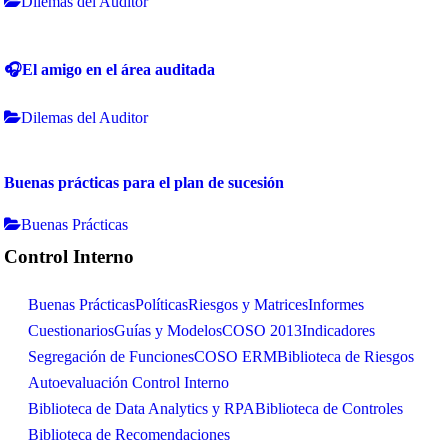
Dilemas del Auditor
🎧El amigo en el área auditada
Dilemas del Auditor
Buenas prácticas para el plan de sucesión
Buenas Prácticas
Control Interno
Buenas Prácticas
Políticas
Riesgos y Matrices
Informes
Cuestionarios
Guías y Modelos
COSO 2013
Indicadores
Segregación de Funciones
COSO ERM
Biblioteca de Riesgos
Autoevaluación Control Interno
Biblioteca de Data Analytics y RPA
Biblioteca de Controles
Biblioteca de Recomendaciones