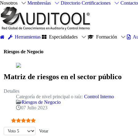
Nosotros
Membresías
Directorio
Certificaciones
Contacto
Herramientas
Especialidades
Formación
Au
Riesgos de Negocio
Matriz de riesgos en el sector público
Detalles
Categoría de nivel principal o raíz:
Control Interno
Riesgos de Negocio
07 Julio 2023
Ratio:
5
/
5
Por favor, vote