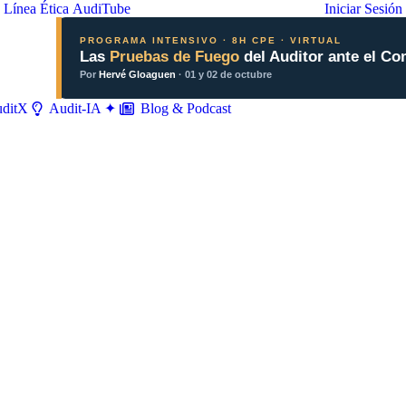
Línea Ética
AudiTube
Iniciar Sesión
PROGRAMA INTENSIVO · 8H CPE · VIRTUAL
Las
Pruebas de Fuego
del Auditor ante el Co
Por
Hervé Gloaguen
· 01 y 02 de octubre
ditX
Blog & Podcast
Audit-IA ✦