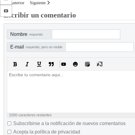
Artículo anterior: Matriz de riesgos de negocio de la industria textil
Artículo siguiente: Matriz de riesgos de negocio de la industri
Anterior
Siguiente
Escribir un comentario
Nombre
requerido
E-mail
requerido, pero no visible
1000
caracteres restantes
Subscribirse a la notificación de nuevos comentarios
Acepta la política de privacidad