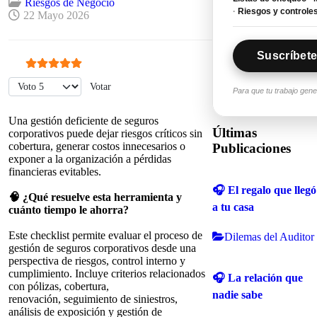
Riesgos de Negocio
·
Riesgos y controle
22 Mayo 2026
Suscríbete
Ratio:
5
/
5
Por favor, vote
Para que tu trabajo gen
Una gestión deficiente de seguros
Últimas
corporativos puede dejar riesgos críticos sin
cobertura, generar costos innecesarios o
Publicaciones
exponer a la organización a pérdidas
financieras evitables.
🎧 El regalo que llegó
🧠 ¿Qué resuelve esta herramienta y
a tu casa
cuánto tiempo le ahorra?
Este checklist permite evaluar el proceso de
Dilemas del Auditor
gestión de seguros corporativos desde una
perspectiva de riesgos, control interno y
cumplimiento. Incluye criterios relacionados
🎧 La relación que
con pólizas, cobertura,
nadie sabe
renovación, seguimiento de siniestros,
análisis de exposición y gestión de