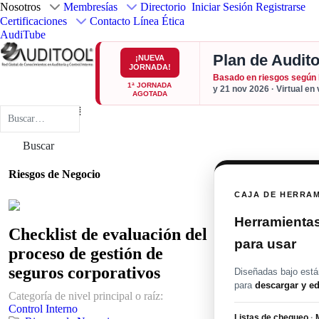
Nosotros
Membresías
Directorio
Iniciar Sesión
Registrarse
Certificaciones
Contacto
Línea Ética
AudiTube
Plan de Audito
¡NUEVA
JORNADA!
Basado en riesgos según
1ª JORNADA
y 21 nov 2026 · Virtual en
AGOTADA
Buscar
Buscar
Riesgos de Negocio
CAJA DE HERRA
Herramientas 
Checklist de evaluación del
para usar
proceso de gestión de
seguros corporativos
Diseñadas bajo están
para
descargar y ed
Categoría de nivel principal o raíz:
Control Interno
Listas de chequeo
·
M