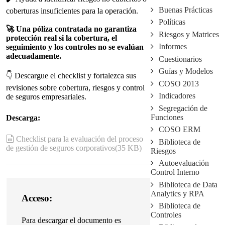
Buenas Prácticas
coberturas insuficientes para la operación.
Políticas
🚀 Una póliza contratada no garantiza
Riesgos y Matrices
protección real si la cobertura, el
Informes
seguimiento y los controles no se evalúan
adecuadamente.
Cuestionarios
Guías y Modelos
👇 Descargue el checklist
y fortalezca sus
COSO 2013
revisiones sobre cobertura, riesgos y control
Indicadores
de seguros empresariales.
Segregación de
Funciones
Descarga:
COSO ERM
spreadsheet
Checklist para la evaluación del proceso
Biblioteca de
de gestión de seguros corporativos
(
35 KB
)
Riesgos
Autoevaluación
Control Interno
Biblioteca de Data
Analytics y RPA
Acceso:
Biblioteca de
Controles
Para descargar el documento es