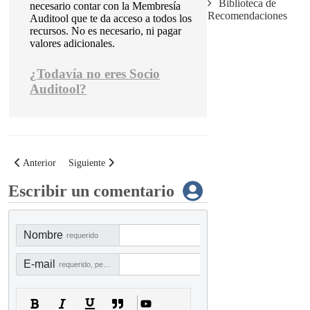
Biblioteca de
necesario contar con la Membresía
Recomendaciones
Auditool que te da acceso a todos los
recursos.
No es necesario, ni pagar
valores adicionales.
¿
Todavía no eres Socio
Auditool?
Artículo anterior: Checklist para la gestión de riesgos en la cadena de abast
Artículo siguiente: Matriz de riesgos y controles para el mane
Anterior
Siguiente
Escribir un comentario
Nombre
requerido
E-mail
requerido, pero no visible