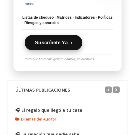
rueda.
Listas de chequeo
·
Matrices
·
Indicadores
·
Políticas
·
Riesgos y controles
Suscríbete Ya ›
Para que tu trabajo genere cambio, no archivos.
ÚLTIMAS PUBLICACIONES
🎧 El regalo que llegó a tu casa
Dilemas del Auditor
🎧 La relación que nadie sabe