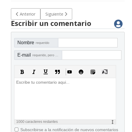
Artículo anterior: Política de gestión de litigios y reclamacio
Artículo siguiente: Política de gestión de cos
Anterior
Siguiente
Escribir un comentario
Nombre
requerido
E-mail
requerido, pero no visible
1000
caracteres restantes
Subscribirse a la notificación de nuevos comentarios