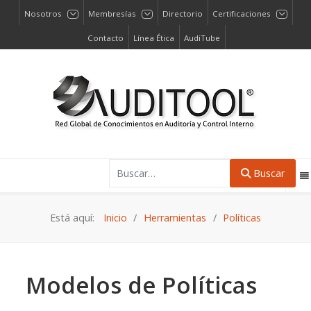
Nosotros
Membresías
Directorio
Certificaciones
Contacto
Línea Ética
AudiTube
Buscar
Buscar
Está aquí:
Inicio
Herramientas
Políticas
Modelos de Políticas