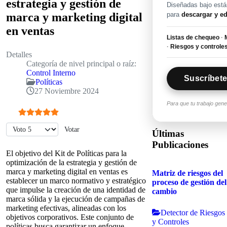
estrategia y gestión de
Diseñadas bajo están
para
descargar y ed
marca y marketing digital
en ventas
Listas de chequeo
·
M
·
Riesgos y controle
Detalles
Categoría de nivel principal o raíz:
Control Interno
Suscríbete
Políticas
27 Noviembre 2024
Para que tu trabajo gen
Ratio:
5
/
5
Por favor, vote
Últimas
Publicaciones
El objetivo del Kit de Políticas para la
optimización de la estrategia y gestión de
marca y marketing digital en ventas es
Matriz de riesgos del
establecer un marco normativo y estratégico
proceso de gestión del
que impulse la creación de una identidad de
cambio
marca sólida y la ejecución de campañas de
marketing efectivas, alineadas con los
Detector de Riesgos
objetivos corporativos. Este conjunto de
y Controles
políticas busca garantizar un enfoque