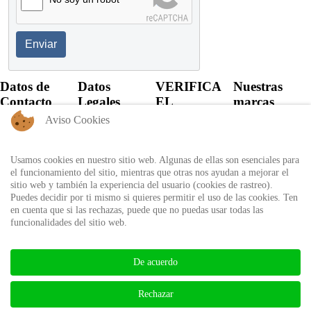
Enviar
Datos de
Datos
VERIFICA
Nuestras
Contacto
Legales
EL
marcas
CERTIFICADO
Aviso Cookies
+57 60 1
Política de
6821701 -
Privacidad
Verifica el
6818530
certificado
Usamos cookies en nuestro sitio web. Algunas de ellas son esenciales para
Política de
+57 311
expedido por
el funcionamiento del sitio, mientras que otras nos ayudan a mejorar el
Uso
8666327 - 323
Auditool usando
sitio web y también la experiencia del usuario (cookies de rastreo).
6964227
Autorización
el ID único
Puedes decidir por ti mismo si quieres permitir el uso de las cookies. Ten
de
en cuenta que si las rechazas, puede que no puedas usar todas las
info@auditool.org
tratamiento
funcionalidades del sitio web.
Bogotá,
de datos
Verificar
Colombia
personales
Certificado
De acuerdo
BIBLIOTECA AUDITOOL -
Rechazar
ISSN: 2665-1696 y 2665-3508