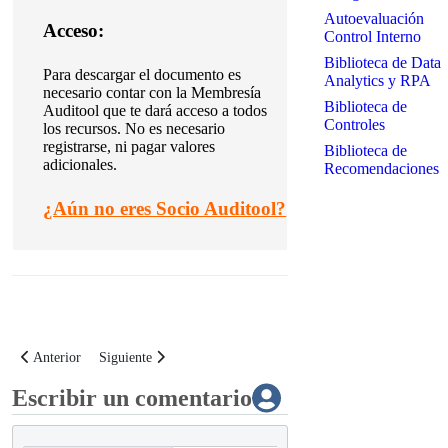
Autoevaluación
Acceso:
Control Interno
Biblioteca de Data
Para descargar el documento es
Analytics y RPA
necesario contar con la Membresía
Biblioteca de
Auditool que te dará acceso a todos
Controles
los recursos. No es necesario
registrarse, ni pagar valores
Biblioteca de
adicionales.
Recomendaciones
¿
Aún no eres Socio Auditool?
Artículo anterior: Kit de políticas para la optimización del subproceso de 
Artículo siguiente: Kit de políticas para la optimización del 
Anterior
Siguiente
Escribir un comentario