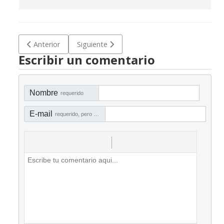
Artículo anterior: Modelo de indicadores para departamen
Artículo siguiente: Modelo de indicadores para
Anterior
Siguiente
Escribir un comentario
Nombre
requerido
E-mail
requerido, pero no visible