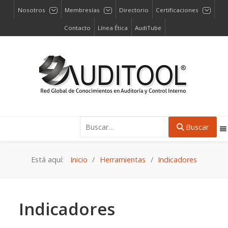
Nosotros
Membresías
Directorio
Certificaciones
Contacto
Línea Ética
AudiTube
Buscar
Buscar
Está aquí:
Inicio
Herramientas
Indicadores
Indicadores