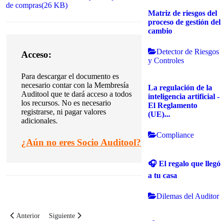
de compras
(
26 KB
)
Matriz de riesgos del
proceso de gestión del
cambio
Detector de Riesgos
Acceso:
y Controles
Para descargar el documento es
necesario contar con la Membresía
La regulación de la
Auditool que te dará acceso a todos
inteligencia artificial -
los recursos. No es necesario
El Reglamento
registrarse, ni pagar valores
(UE)...
adicionales.
Compliance
¿
Aún no eres Socio Auditool?
🎧 El regalo que llegó
a tu casa
Dilemas del Auditor
Artículo anterior: Modelo de indicadores para administrar el inventario
Artículo siguiente: Modelo de indicadores desde la perspectiv
Anterior
Siguiente