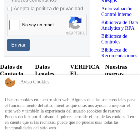
Riesgos
Autoevaluación
Acepta la política de privacidad
Control Interno
Biblioteca de Data
No soy un robot
Analytics y RPA
Biblioteca de
Controles
Enviar
Biblioteca de
Recomendaciones
Datos de
Datos
VERIFICA
Nuestras
Contacto
Legales
EL
marcas
CERTIFICADO
Aviso Cookies
+57 60 1
Política de
6821701 -
Privacidad
Verifica el
6818530
certificado
Usamos cookies en nuestro sitio web. Algunas de ellas son esenciales para
Política de
+57 311
expedido por
el funcionamiento del sitio, mientras que otras nos ayudan a mejorar el
Uso
8666327 - 323
Auditool usando
sitio web y también la experiencia del usuario (cookies de rastreo).
6964227
Autorización
el ID único
Puedes decidir por ti mismo si quieres permitir el uso de las cookies. Ten
de
en cuenta que si las rechazas, puede que no puedas usar todas las
info@auditool.org
tratamiento
funcionalidades del sitio web.
Bogotá,
de datos
Verificar
Colombia
personales