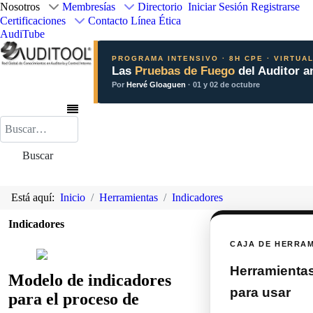
Nosotros
Membresías
Directorio
Iniciar Sesión
Registrarse
Certificaciones
Contacto
Línea Ética
AudiTube
PROGRAMA INTENSIVO · 8H CPE · VIRTUA
Las
Pruebas de Fuego
del Auditor a
Por
Hervé Gloaguen
· 01 y 02 de octubre
Buscar
Buscar
Está aquí:
Inicio
Herramientas
Indicadores
Indicadores
CAJA DE HERRA
Herramientas 
Modelo de indicadores
para usar
para el proceso de