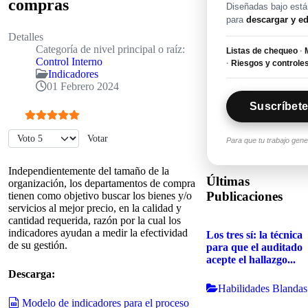
compras
Diseñadas bajo están
para
descargar y ed
Detalles
Categoría de nivel principal o raíz:
Listas de chequeo
·
M
Control Interno
·
Riesgos y controle
Indicadores
01 Febrero 2024
Suscríbete
Ratio:
5
/
5
Por favor, vote
Para que tu trabajo gen
Independientemente del tamaño de la
Últimas
organización, los departamentos de compra
Publicaciones
tienen como objetivo buscar los bienes y/o
servicios al mejor precio, en la calidad y
cantidad requerida, razón por la cual los
indicadores ayudan a medir la efectividad
Los tres sí: la técnica
de su gestión.
para que el auditado
acepte el hallazgo...
Descarga:
Habilidades Blandas
spreadsheet
Modelo de indicadores para el proceso