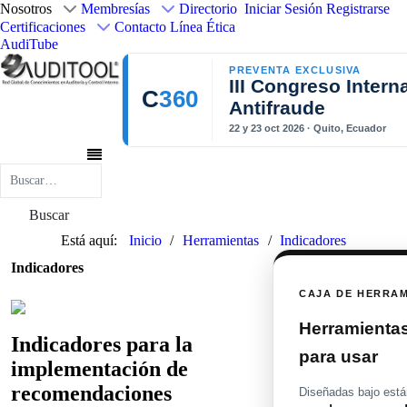
Nosotros
Membresías
Directorio
Iniciar Sesión
Registrarse
Certificaciones
Contacto
Línea Ética
AudiTube
PREVENTA EXCLUSIVA
III Congreso Intern
C
360
Antifraude
22 y 23 oct 2026 · Quito, Ecuador
Buscar
Buscar
Está aquí:
Inicio
Herramientas
Indicadores
Indicadores
CAJA DE HERRA
Herramientas 
Indicadores para la
para usar
implementación de
recomendaciones
Diseñadas bajo están