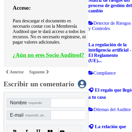
Matriz de riesgos del
proceso de gestión del
Acceso:
cambio
Para descargar el documento es
Detector de Riesgos
necesario contar con la Membresía
y Controles
Auditool que te dará acceso a todos los
recursos. No es necesario registrarse, ni
pagar valores adicionales.
La regulación de la
inteligencia artificial -
¿
Aún no eres Socio Auditool?
El Reglamento
(UE)...
Artículo anterior: Biblioteca de indicadores (KPIs y KRIs) para el Balanc
Artículo siguiente: Modelo de indicadores clave de una cultur
Anterior
Siguiente
Compliance
Escribir un comentario
🎧 El regalo que llegó
a tu casa
Nombre
requerido
Dilemas del Auditor
E-mail
requerido, pero no visible
🎧 La relación que