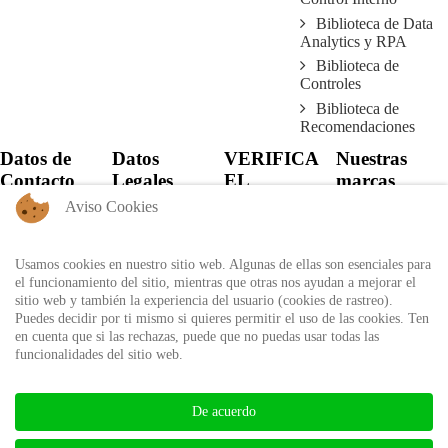
Biblioteca de Data
Analytics y RPA
Biblioteca de
Controles
Biblioteca de
Recomendaciones
Datos de
Datos
VERIFICA
Nuestras
Contacto
Legales
EL
marcas
CERTIFICADO
Aviso Cookies
+57 60 1
Política de
6821701 -
Privacidad
Verifica el
6818530
certificado
Usamos cookies en nuestro sitio web. Algunas de ellas son esenciales para
Política de Uso
+57 311
expedido por
el funcionamiento del sitio, mientras que otras nos ayudan a mejorar el
Autorización
8666327 - 323
Auditool usando
sitio web y también la experiencia del usuario (cookies de rastreo).
de tratamiento de
6964227
el ID único
Puedes decidir por ti mismo si quieres permitir el uso de las cookies. Ten
datos personales
en cuenta que si las rechazas, puede que no puedas usar todas las
info@auditool.org
funcionalidades del sitio web.
Bogotá,
Verificar
Colombia
Certificado
De acuerdo
BIBLIOTECA AUDITOOL -