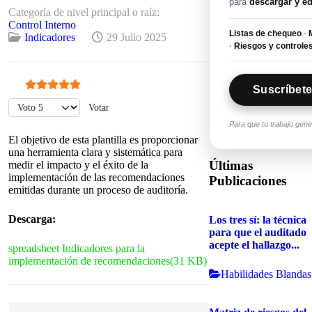
para
descargar y ed
Categoría de nivel principal o raíz:
Control Interno
Listas de chequeo
·
M
Indicadores
29 Julio 2025
·
Riesgos y controle
Suscríbete
Ratio:
5
/
5
Por favor, vote
Para que tu trabajo gen
El objetivo de esta plantilla es proporcionar
una herramienta clara y sistemática para
Últimas
medir el impacto y el éxito de la
implementación de las recomendaciones
Publicaciones
emitidas durante un proceso de auditoría.
Descarga:
Los tres sí: la técnica
para que el auditado
acepte el hallazgo...
spreadsheet
Indicadores para la
implementación de recomendaciones
(
31 KB
)
Habilidades Blandas