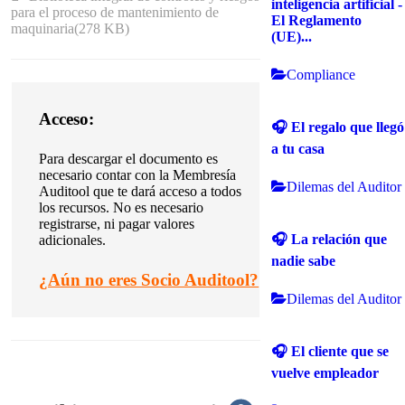
inteligencia artificial -
para el proceso de mantenimiento de
El Reglamento
maquinaria
(
278 KB
)
(UE)...
Compliance
Acceso:
🎧 El regalo que llegó
a tu casa
Para descargar el documento es
necesario contar con la Membresía
Dilemas del Auditor
Auditool que te dará acceso a todos
los recursos. No es necesario
registrarse, ni pagar valores
🎧 La relación que
adicionales.
nadie sabe
¿
Aún no eres Socio Auditool?
Dilemas del Auditor
🎧 El cliente que se
vuelve empleador