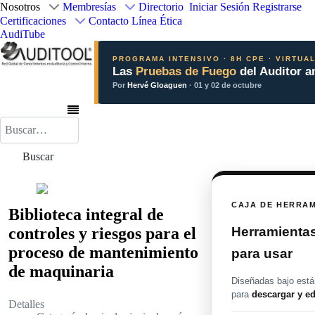
Nosotros
Membresías
Directorio
Iniciar Sesión
Registrarse
Certificaciones
Contacto
Línea Ética
AudiTube
PROGRAMA INTENSIVO · 8H CPE · VIRTUA
Las
Pruebas de Fuego
del Auditor a
Por
Hervé Gloaguen
· 01 y 02 de octubre
Buscar
Buscar
CAJA DE HERRA
Biblioteca integral de
Herramientas 
controles y riesgos para el
proceso de mantenimiento
para usar
de maquinaria
Diseñadas bajo están
para
descargar y ed
Detalles