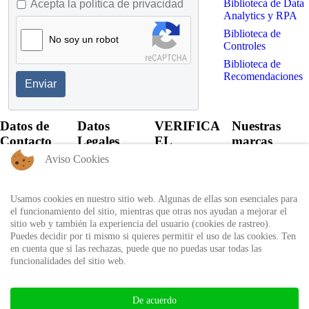
Biblioteca de Data
Acepta la política de privacidad
Analytics y RPA
Biblioteca de
No soy un robot
Controles
Biblioteca de
Recomendaciones
Enviar
Datos de
Datos
VERIFICA
Nuestras
Contacto
Legales
EL
marcas
CERTIFICADO
Aviso Cookies
+57 60 1
Política de
6821701 -
Privacidad
Verifica el
6818530
certificado
Usamos cookies en nuestro sitio web. Algunas de ellas son esenciales para
Política de
+57 311
expedido por
el funcionamiento del sitio, mientras que otras nos ayudan a mejorar el
Uso
8666327 - 323
Auditool usando
sitio web y también la experiencia del usuario (cookies de rastreo).
6964227
Autorización
el ID único
Puedes decidir por ti mismo si quieres permitir el uso de las cookies. Ten
de
en cuenta que si las rechazas, puede que no puedas usar todas las
info@auditool.org
tratamiento
funcionalidades del sitio web.
Bogotá,
de datos
Verificar
Colombia
personales
Certificado
De acuerdo