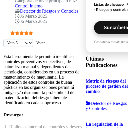
Categoría de nivel principal o raíz:
Listas de chequeo
·
M
Control Interno
·
Riesgos y controle
Detector de Riesgos y Controles
06 Marzo 2025
06 Marzo 2025
Suscríbete
Ratio:
5
/
5
Por favor, vote
Para que tu trabajo gen
Esta herramienta le permitirá identificar
Últimas
controles preventivos y detectivos, de
Publicaciones
naturaleza manual y dependientes de
tecnología, considerados en un proceso de
mantenimiento de maquinaria. La
Matriz de riesgos del
aplicación de estos controles de buena
proceso de gestión del
práctica en las organizaciones permitirá
cambio
mitigar y/o disminuir la probabilidad de
materialización del riesgo inherente
identificado en cada subproceso.
Detector de Riesgos
y Controles
Descarga:
La regulación de la
Archivar
Biblioteca integral de controles y riesgos