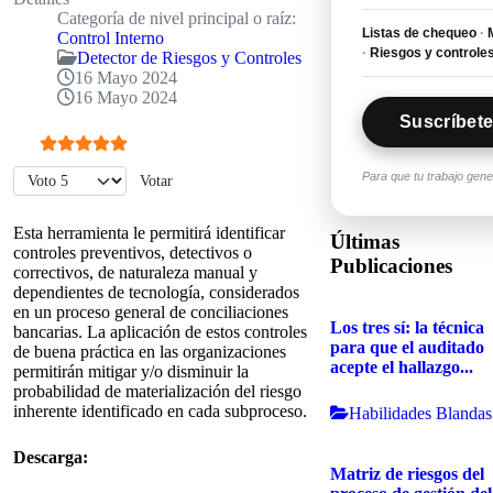
Categoría de nivel principal o raíz:
Listas de chequeo
·
M
Control Interno
·
Riesgos y controle
Detector de Riesgos y Controles
16 Mayo 2024
16 Mayo 2024
Suscríbete
Ratio:
5
/
5
Por favor, vote
Para que tu trabajo gen
Esta herramienta le permitirá identificar
Últimas
controles preventivos, detectivos o
Publicaciones
correctivos, de naturaleza manual y
dependientes de tecnología, considerados
en un proceso general de conciliaciones
Los tres sí: la técnica
bancarias. La aplicación de estos controles
para que el auditado
de buena práctica en las organizaciones
acepte el hallazgo...
permitirán mitigar y/o disminuir la
probabilidad de materialización del riesgo
inherente identificado en cada subproceso.
Habilidades Blandas
Descarga:
Matriz de riesgos del