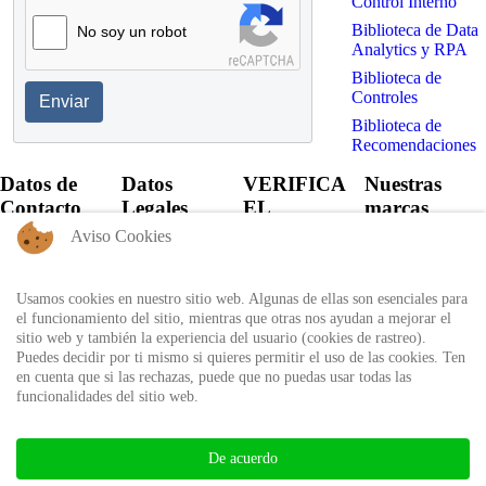
Control Interno
Biblioteca de Data
No soy un robot
Analytics y RPA
Biblioteca de
Controles
Enviar
Biblioteca de
Recomendaciones
Datos de
Datos
VERIFICA
Nuestras
Contacto
Legales
EL
marcas
CERTIFICADO
Aviso Cookies
+57 60 1
Política de
6821701 -
Privacidad
Verifica el
6818530
certificado
Usamos cookies en nuestro sitio web. Algunas de ellas son esenciales para
Política de
+57 311
expedido por
el funcionamiento del sitio, mientras que otras nos ayudan a mejorar el
Uso
8666327 - 323
Auditool usando
sitio web y también la experiencia del usuario (cookies de rastreo).
6964227
Autorización
el ID único
Puedes decidir por ti mismo si quieres permitir el uso de las cookies. Ten
de
en cuenta que si las rechazas, puede que no puedas usar todas las
info@auditool.org
tratamiento
funcionalidades del sitio web.
Bogotá,
de datos
Verificar
Colombia
personales
Certificado
De acuerdo