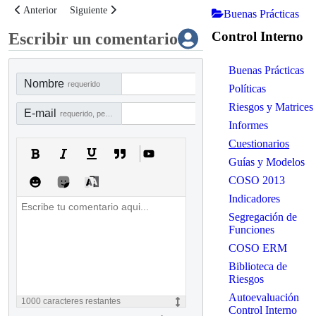
Artículo anterior: Herramienta para evaluar la implementación del Prin
Artículo siguiente: Checklist para revisar el diseño de los pro
Anterior
Siguiente
Buenas Prácticas
Control Interno
Escribir un comentario
Buenas Prácticas
Nombre
requerido
Políticas
Riesgos y Matrices
E-mail
requerido, pero no visible
Informes
Cuestionarios
Guías y Modelos
COSO 2013
Indicadores
Segregación de
Funciones
COSO ERM
Biblioteca de
Riesgos
Autoevaluación
1000
caracteres restantes
Control Interno