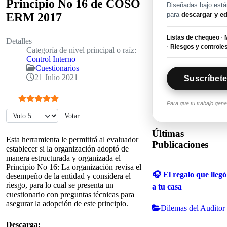
Principio No 16 de COSO
Diseñadas bajo están
para
descargar y ed
ERM 2017
Listas de chequeo
·
M
Detalles
·
Riesgos y controle
Categoría de nivel principal o raíz:
Control Interno
Cuestionarios
21 Julio 2021
Suscríbete
Para que tu trabajo gen
Ratio:
5
/
5
Por favor, vote
Últimas
Esta herramienta le permitirá al evaluador
Publicaciones
establecer si la organización adoptó de
manera estructurada y organizada el
Principio No 16: La organización revisa el
🎧 El regalo que llegó
desempeño de la entidad y considera el
riesgo, para lo cual se presenta un
a tu casa
cuestionario con preguntas técnicas para
asegurar la adopción de este principio.
Dilemas del Auditor
Descarga: