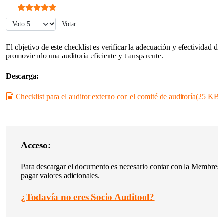
Ratio:
5
/
5
Por favor, vote
El objetivo de este checklist es verificar la adecuación y efectividad 
promoviendo una auditoría eficiente y transparente.
Descarga:
spreadsheet
Checklist para el auditor externo con el comité de auditoría
(
25 K
Acceso:
Para descargar el documento es necesario contar con la Membres
pagar valores adicionales.
¿
Todavía no eres Socio Auditool?