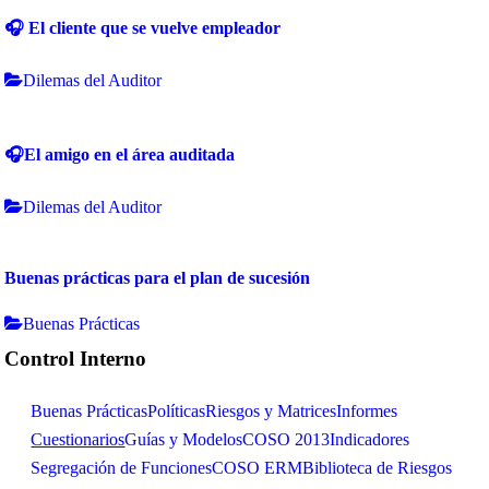
🎧 El cliente que se vuelve empleador
Dilemas del Auditor
🎧El amigo en el área auditada
Dilemas del Auditor
Buenas prácticas para el plan de sucesión
Buenas Prácticas
Control Interno
Buenas Prácticas
Políticas
Riesgos y Matrices
Informes
Cuestionarios
Guías y Modelos
COSO 2013
Indicadores
Segregación de Funciones
COSO ERM
Biblioteca de Riesgos