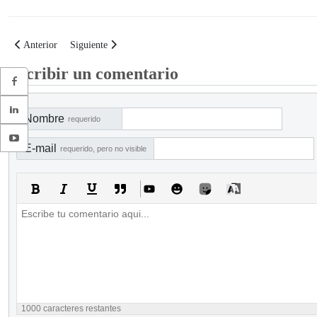
Artículo anterior: Checklist para revisar la gestión de cumplimiento en las 
Artículo siguiente: Checklist para evaluar al auditor externo
Anterior
Siguiente
Escribir un comentario
Nombre
requerido
E-mail
requerido, pero no visible
1000
caracteres restantes