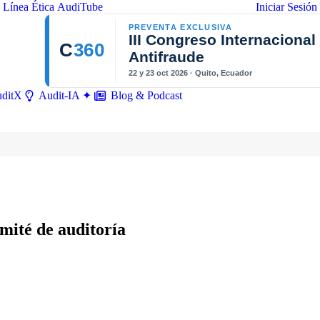
Línea Ética
AudiTube
Iniciar Sesión
PREVENTA EXCLUSIVA
III Congreso Internacional
C
360
Antifraude
22 y 23 oct 2026 · Quito, Ecuador
ditX
Blog & Podcast
Audit-IA ✦
omité de auditoría