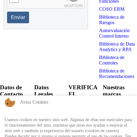
Funciones
COSO ERM
Biblioteca de
Enviar
Riesgos
Autoevaluación
Control Interno
Biblioteca de Data
Analytics y RPA
Biblioteca de
Controles
Biblioteca de
Recomendaciones
Datos de
Datos
VERIFICA
Nuestras
Contacto
Legales
EL
marcas
CERTIFICADO
Aviso Cookies
+57 60 1
Política de
6821701 -
Privacidad
Verifica el
6818530
certificado
Usamos cookies en nuestro sitio web. Algunas de ellas son esenciales para
Política de
+57 311
expedido por
el funcionamiento del sitio, mientras que otras nos ayudan a mejorar el
Uso
8666327 - 323
Auditool usando
sitio web y también la experiencia del usuario (cookies de rastreo).
6964227
Autorización
el ID único
Puedes decidir por ti mismo si quieres permitir el uso de las cookies. Ten