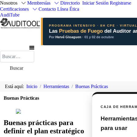
Nosotros
Membresías
Directorio
Iniciar Sesión
Registrarse
Certificaciones
Contacto
Línea Ética
AudiTube
PROGRAMA INTENSIVO · 8H CPE · VIRTUA
Las
Pruebas de Fuego
del Auditor a
Por
Hervé Gloaguen
· 01 y 02 de octubre
Buscar
Buscar
Está aquí:
Inicio
Herramientas
Buenas Prácticas
Buenas Prácticas
CAJA DE HERRA
Herramientas 
Buenas prácticas para
para usar
definir el plan estratégico