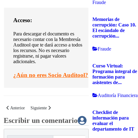
Fraude
Memorias de
Acceso:
corrupción: Caso 10.
El escándalo de
Para descargar el documento es
corrupción...
necesario contar con la Membresía
Auditool que te dará acceso a todos
Fraude
los recursos. No es necesario
registrarse, ni pagar valores
adicionales.
Curso Virtual:
Programa integral de
¿
Aún no eres Socio Auditool?
formación para
asistentes de...
Auditoría Financiera
Artículo anterior: Buenas prácticas para implementar los cambios tributario
Artículo siguiente: Buenas prácticas para la flexibilización de
Anterior
Siguiente
Checklist de
información para
Escribir un comentario
evaluar el
departamento de IT