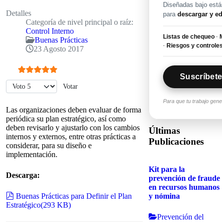
Diseñadas bajo están
Detalles
para
descargar y ed
Categoría de nivel principal o raíz:
Control Interno
Listas de chequeo
·
M
Buenas Prácticas
·
Riesgos y controle
23 Agosto 2017
Suscríbete
Ratio:
5
/
5
Por favor, vote
Para que tu trabajo gen
Las organizaciones deben evaluar de forma
periódica su plan estratégico, así como
deben revisarlo y ajustarlo con los cambios
Últimas
internos y externos, entre otras prácticas a
Publicaciones
considerar, para su diseño e
implementación.
Kit para la
Descarga:
prevención de fraude
en recursos humanos
pdf
y nómina
Buenas Prácticas para Definir el Plan
Estratégico
(
293 KB
)
Prevención del